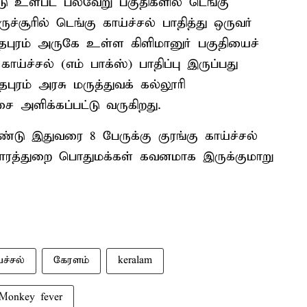
 உள்பட பல்வேறு பகுதிகளில் டெங்கு
ச்சூரில் டெங்கு காய்ச்சல் பாதித்து ஒருவர்
்தபுரம் அருகே உள்ள கிளிமானுர் பகுதியைச்
ாய்ச்சல் (எம் பாக்ஸ்) பாதிப்பு இருப்பது
புரம் அரசு மருத்துவக் கல்லூரி
சை அளிக்கப்பட்டு வருகிறது.
்டு இதுவரை 8 பேருக்கு குரங்கு காய்ச்சல்
தாரத்துறை பொதுமக்கள் கவனமாக இருக்குமாறு
்ச்சல்
கேரளம்
keralam
Monkey fever