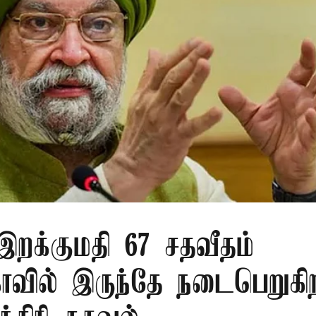
 இறக்குமதி 67 சதவீதம்
ாவில் இருந்தே நடைபெறுகி