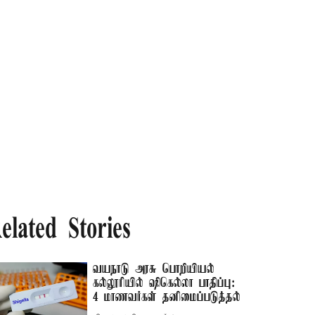
elated Stories
வயநாடு அரசு பொறியியல்
கல்லூரியில் ஷிகெல்லா பாதிப்பு:
4 மாணவர்கள் தனிமைப்படுத்தல்