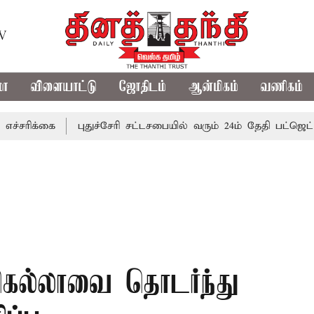
TV
மா
விளையாட்டு
ஜோதிடம்
ஆன்மிகம்
வணிகம்
்கை
புதுச்சேரி சட்டசபையில் வரும் 24ம் தேதி பட்ஜெட் தாக்கல
ிகெல்லாவை தொடர்ந்து