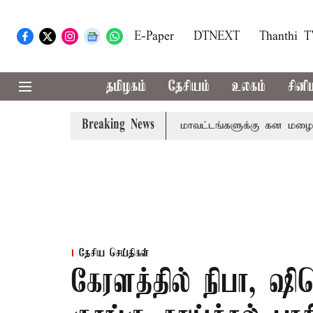
E-Paper
DTNEXT
Thanthi 
தமிழகம்
தேசியம்
உலகம்
சினி
Breaking News
கோவை, தேனி,நீலகிரி ஆகிய மாவட்டங்களுக்கு கன மழை எச்சரிக
தேசிய செய்திகள்
கேரளத்தில் நிபா, ஷ