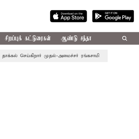
சிறப்புக் கட்டுரைகள்
ஆண்டு சந்தா
் செய்கிறார் முதல்-அமைச்சர் ரங்கசாமி
எதிர்க்கட்சிகள் அமள