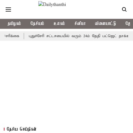
தமிழகம்
தேசியம்
உலகம்
சினிமா
விளையாட்டு
ஜோத
்கை
புதுச்சேரி சட்டசபையில் வரும் 24ம் தேதி பட்ஜெட் தாக்கல் செய்க
தேசிய செய்திகள்