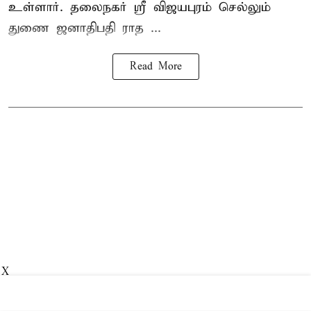
உள்ளார். தலைநகர் ஸ்ரீ விஜயபுரம் செல்லும்
துணை ஜனாதிபதி ராத ...
Read More
X