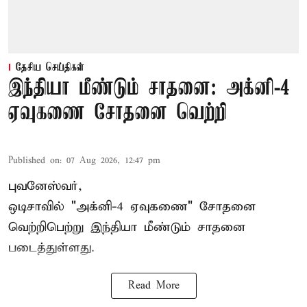
தேசிய செய்திகள்
இந்தியா மீண்டும் சாதனை: அக்னி-4
ஏவுகணை சோதனை வெற்றி
Published on
:
07 Aug 2026, 12:47 pm
புவனேஸ்வர்,
ஒடிசாவில் "அக்னி-4 ஏவுகணை" சோதனை
வெற்றிபெற்று இந்தியா மீண்டும் சாதனை
படைத்துள்ளது.
Read More