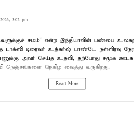
2026, 3:02 pm
கடவுளுக்குச் சமம்" என்ற இந்தியாவின் பண்பை உலகற
த டாக்ஸி டிரைவர் உத்கர்ஷ் பாண்டே. நள்ளிரவு நேரத
்ணுக்கு அவர் செய்த உதவி, தற்போது சமூக ஊடகங
பரவி நெஞ்சங்களை நெகிழ வைத்து வருகிறது.
Read More