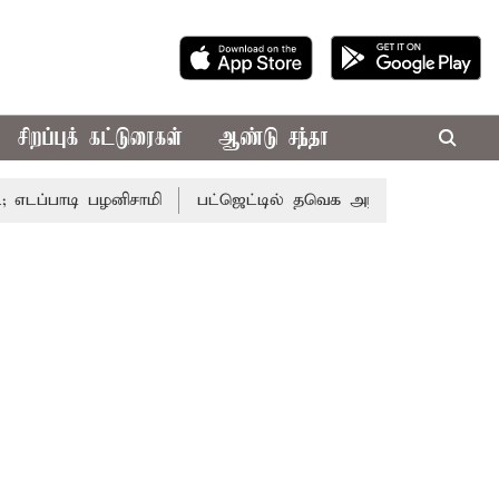
சிறப்புக் கட்டுரைகள்
ஆண்டு சந்தா
டி பழனிசாமி
பட்ஜெட்டில் தவெக அரசின் வாக்குறுதிகள் இல்ல