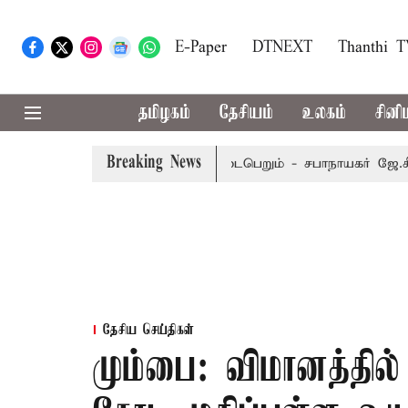
E-Paper
DTNEXT
Thanthi 
தமிழகம்
தேசியம்
உலகம்
சினி
Breaking News
டம்பர் 8-ந் தேதி வரை நடைபெறும் - சபாநாயகர் ஜே.சி.டி.பிரபாக
தேசிய செய்திகள்
மும்பை: விமானத்தில்