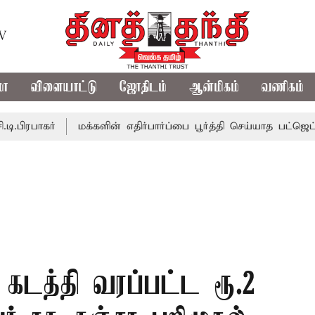
TV
மா
விளையாட்டு
ஜோதிடம்
ஆன்மிகம்
வணிகம்
ர்
மக்களின் எதிர்பார்ப்பை பூர்த்தி செய்யாத பட்ஜெட்; எடப்பா
 கடத்தி வரப்பட்ட ரூ.2