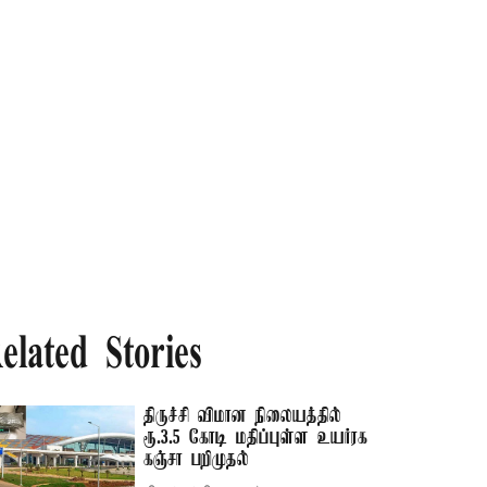
elated Stories
திருச்சி விமான நிலையத்தில்
ரூ.3.5 கோடி மதிப்புள்ள உயர்ரக
கஞ்சா பறிமுதல்