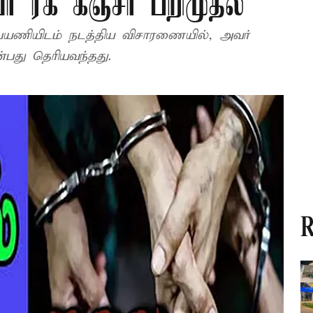
ர் ரக கஞ்சா பறிமுதல்
ட பயணியிடம் நடத்திய விசாரணையில், அவர்
்பது தெரியவந்தது.
R