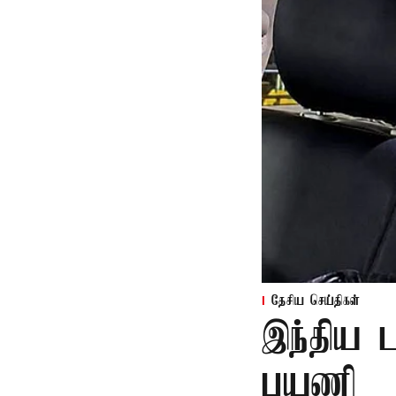
தேசிய செய்திகள்
இந்திய ட
பயணி