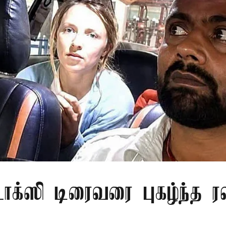
ாக்ஸி டிரைவரை புகழ்ந்த 