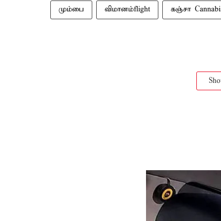
மும்பை
விமானம்flight
கஞ்சா Cannabi
Sh