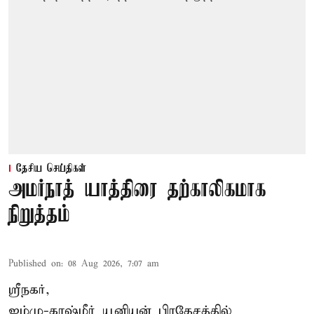
தேசிய செய்திகள்
அமர்நாத் யாத்திரை தற்காலிகமாக
நிறுத்தம்
Published on
:
08 Aug 2026, 7:07 am
ஸ்ரீநகர்,
ஜம்மு-காஷ்மீர் யூனியன் பிரதேசத்தில்