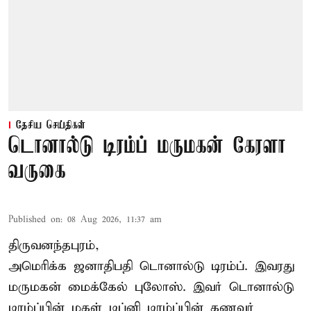
தேசிய செய்திகள்
டொனால்டு டிரம்ப் மருமகன் கேரளா
வருகை
Published on
:
08 Aug 2026, 11:37 am
திருவனந்தபுரம்,
அமெரிக்க ஜனாதிபதி
டொனால்டு டிரம்ப்
. இவரது
மருமகன் மைக்கேல் புலோஸ். இவர் டொனால்டு
டிரம்ப்பின் மகள் டிப்னி டிரம்ப்பின் கணவர்