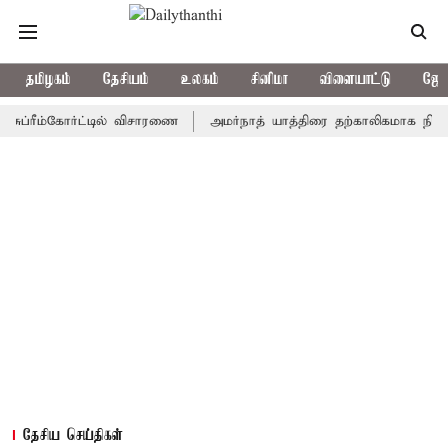
தமிழகம்
தேசியம்
உலகம்
சினிமா
விளையாட்டு
ஜோத
ீம்கோர்ட்டில் விசாரணை
அமர்நாத் யாத்திரை தற்காலிகமாக நிறுத்தம்
தேசிய செய்திகள்