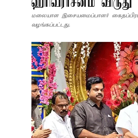
ஹரிவராசனம் விருது
மலையாள இசையமைப்பாளர் கைதப்பிரம் த
வழங்கப்பட்டது.