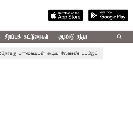
சிறப்புக் கட்டுரைகள்
ஆண்டு சந்தா
ர்வையுடன் கூடிய வேளாண் பட்ஜெட்: முதல்-அமைச்சர் விஜய்