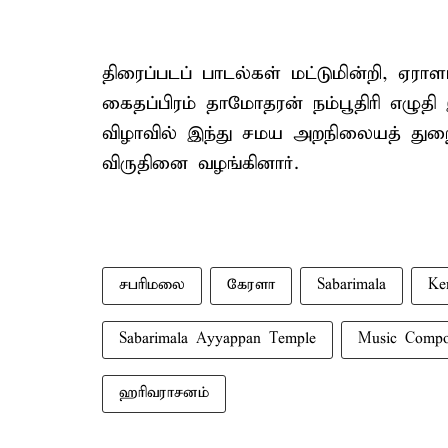
திரைப்படப் பாடல்கள் மட்டுமின்றி, ஏர
கைதப்பிரம் தாமோதரன் நம்பூதிரி எழுதி
விழாவில் இந்து சமய அறநிலையத் துறை
விருதினை வழங்கினார்.
சபரிமலை
கேரளா
Sabarimala
Ke
Sabarimala Ayyappan Temple
Music Compo
ஹரிவராசனம்