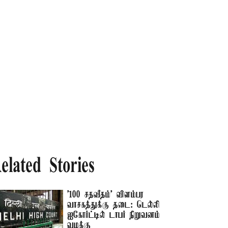
elated Stories
'100 சதவீதம்' விளம்பர
வாசகத்துக்கு தடை: டெல்லி
ஐகோர்ட்டில் டாபர் நிறுவனம்
வழக்கு