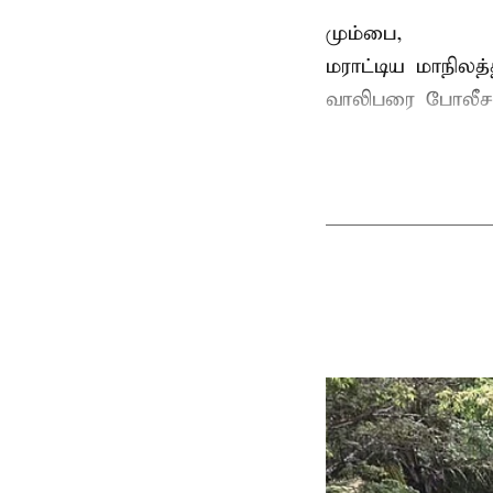
மும்பை,
மராட்டிய மாநிலத்
வாலிபரை போலீசார