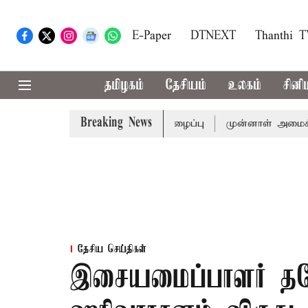
E-Paper
DTNEXT
Thanthi 
தமிழகம்
தேசியம்
உலகம்
சினி
Breaking News
கு முதல்-அமைச்சர் விஜய் அழைப்பு
முன்னாள் அமைச்சர் பொன்
தேசிய செய்திகள்
இசையமைப்பாளர் தமோத