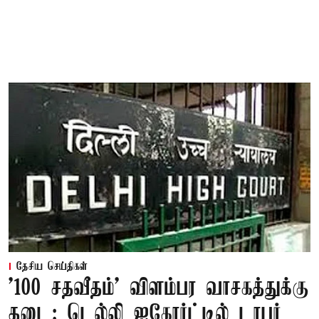
தேசிய செய்திகள்
'100 சதவீதம்' விளம்பர வாசகத்துக்கு
தடை: டெல்லி ஐகோர்ட்டில் டாபர்