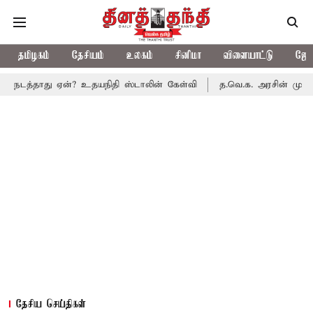
தமிழகம்
தேசியம்
உலகம்
சினிமா
விளையாட்டு
ஜோத
ு ஏன்? உதயநிதி ஸ்டாலின் கேள்வி
த.வெ.க. அரசின் முதல் பட்ஜெட்: 
தேசிய செய்திகள்