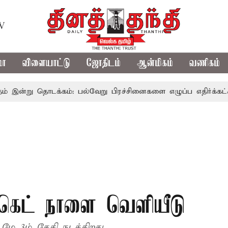
TV
மா
விளையாட்டு
ஜோதிடம்
ஆன்மிகம்
வணிகம்
ொடக்கம்: பல்வேறு பிரச்சினைகளை எழுப்ப எதிர்க்கட்சிகள் திட்ட
க்கெட் நாளை வெளியீடு
 மே 3ம் தேதி நடக்கிறது.