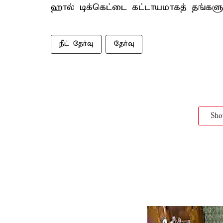
ஹால் டிக்கெட்டை கட்டாயமாகத் தங்களுட
நீட் தேர்வு
தேர்வு
Sh