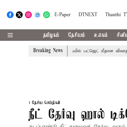
E-Paper
DTNEXT
Thanthi 
தமிழகம்
தேசியம்
உலகம்
சினி
Breaking News
, தடுமாற்றமா?
சட்டசபையில் பட்ஜெட் மீதான விவாதம் இன்று த
தேசிய செய்திகள்
நீட் தேர்வு ஹால் டி
நடப்பாண்டு நீட் நுழைவுத் தேர்வு, வரும்