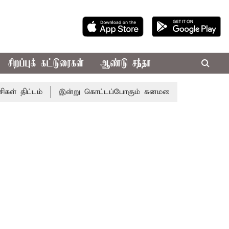
சிறப்புக் கட்டுரைகள்
ஆண்டு சந்தா
ம்
இன்று கொட்டப்போகும் கனமழை.. எந்தெந்த மாவட்டங்களில்