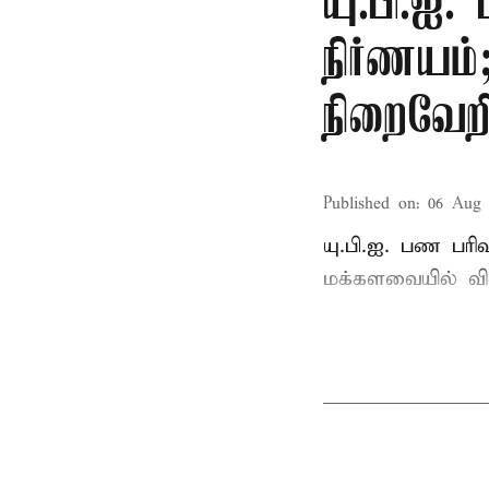
யு.பி.ஐ.
நிர்ணயம
நிறைவேற
Published on
:
06 Aug 
யு.பி.ஐ. பண பர
மக்களவையில் வி