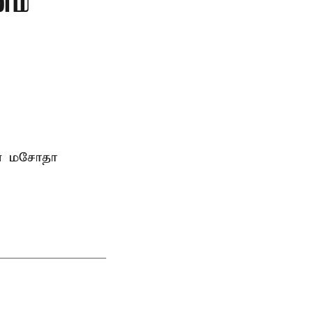
ணம்
ான மசோதா