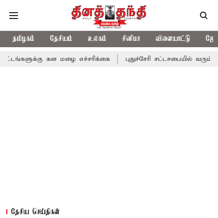
தமிழகம்
தேசியம்
உலகம்
சினிமா
விளையாட்டு
ஜோத
கு கன மழை எச்சரிக்கை
புதுச்சேரி சட்டசபையில் வரும் 24ம் தேதி பட
தேசிய செய்திகள்