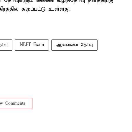
ேர்வுகளும் கணினி வழித்தேர்வு தளத்திற்கு
ிரத்தில் கூறப்பட்டு உள்ளது.
ேர்வு
NEET Exam
ஆன்லைன் தேர்வு
ow Comments