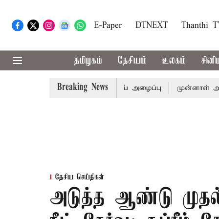
E-Paper
DTNEXT
Thanthi 
தமிழகம்
தேசியம்
உலகம்
சினி
Breaking News
துக்கு முதல்-அமைச்சர் விஜய் அழைப்பு
முன்னாள் அமைச்சர் 
தேசிய செய்திகள்
அடுத்த ஆண்டு முத