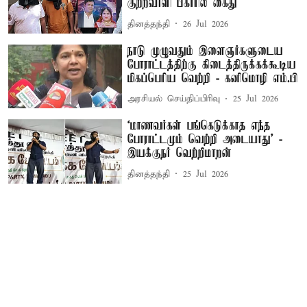
குற்றவாளி பீகாரில் கைது
தினத்தந்தி
26 Jul 2026
நாடு முழுவதும் இளைஞர்களுடைய
போராட்டத்திற்கு கிடைத்திருக்கக்கூடிய
மிகப்பெரிய வெற்றி - கனிமொழி எம்.பி
அரசியல் செய்திப்பிரிவு
25 Jul 2026
‘மாணவர்கள் பங்கெடுக்காத எந்த
போராட்டமும் வெற்றி அடையாது’ -
இயக்குநர் வெற்றிமாறன்
தினத்தந்தி
25 Jul 2026