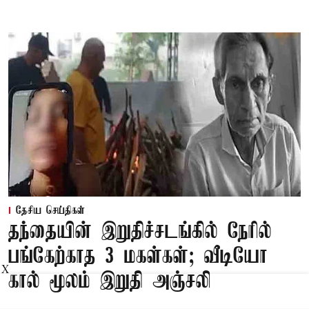
தேசிய செய்திகள்
தந்தையின் இறுதிச்சடங்கில் நேரில்
பங்கேற்காத 3 மகள்கள்; வீடியோ
X
கால் மூலம் இறுதி அஞ்சலி