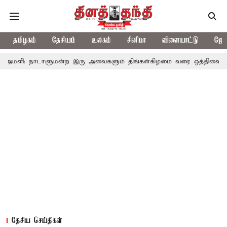
தமிழகம்
தேசியம்
உலகம்
சினிமா
விளையாட்டு
ஜோத
நாடாளுமன்ற இரு அவைகளும் திங்கள்கிழமை வரை ஒத்திவைப்பு
டாஸ்மா
தேசிய செய்திகள்