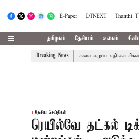
E-Paper
DTNEXT
Thanthi 
தமிழகம்
தேசியம்
உலகம்
சினி
Breaking News
்கம்: பல்வேறு பிரச்சினைகளை எழுப்ப எதிர்க்கட்சிகள் திட்டம்
தேசிய செய்திகள்
ரெயில்வே தட்கல் டிக