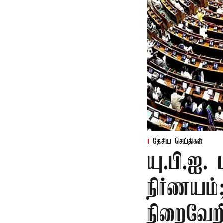
தேசிய செய்திகள்
யு.பி.ஐ.
நிர்ணயம
நிறைவேற