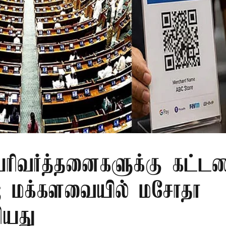
 பரிவர்த்தனைகளுக்கு கட்ட
்; மக்களவையில் மசோதா
ியது