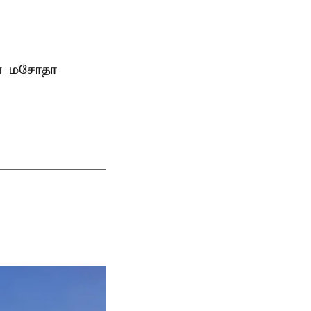
ான மசோதா