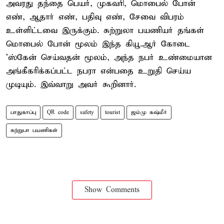
அவரது தந்தை பெயர், முகவரி, மொபைல் போன்
எண், ஆதார் எண், பதிவு எண், சேவை விபரம்
உள்ளிட்டவை இருக்கும். சுற்றுலா பயணியர் தங்கள்
மொபைல் போன் மூலம் இந்த கியூ.ஆர் கோடை
'ஸ்கேன் செய்வதன் மூலம், அந்த நபர் உண்மையான
அங்கீகரிக்கப்பட்ட நபரா என்பதை உறுதி செய்ய
முடியும். இவ்வாறு அவர் கூறினார்.
பாதுகாப்பு
QR code
safety
tourist
ஜம்மு கஷ்மீர்
சுற்றுபா பயணிகள்
Show Comments