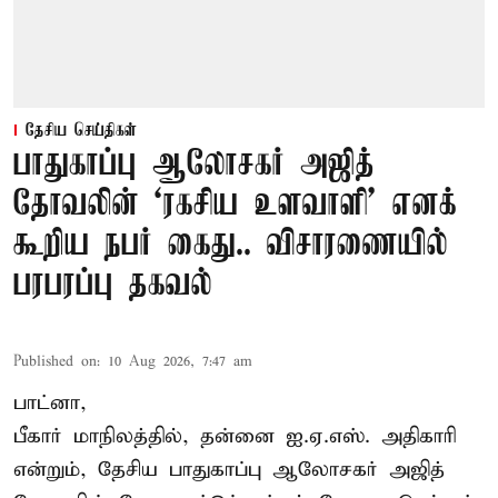
தேசிய செய்திகள்
பாதுகாப்பு ஆலோசகர் அஜித்
தோவலின் ‘ரகசிய உளவாளி’ எனக்
கூறிய நபர் கைது.. விசாரணையில்
பரபரப்பு தகவல்
Published on
:
10 Aug 2026, 7:47 am
பாட்னா,
பீகார் மாநிலத்தில், தன்னை ஐ.ஏ.எஸ். அதிகாரி
என்றும், தேசிய பாதுகாப்பு ஆலோசகர் அஜித்