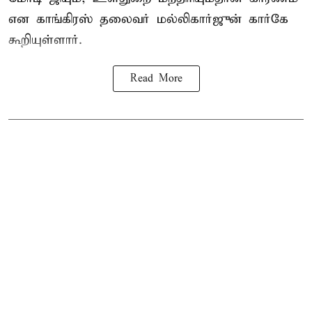
என காங்கிரஸ் தலைவர் மல்லிகார்ஜுன் கார்கே
கூறியுள்ளார்.
Read More