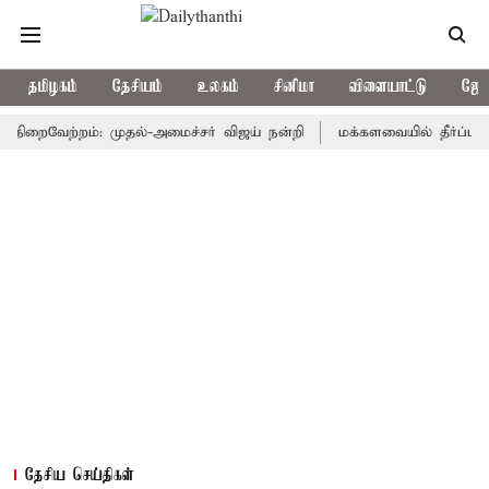
தமிழகம்
தேசியம்
உலகம்
சினிமா
விளையாட்டு
ஜோத
ைவேற்றம்: முதல்-அமைச்சர் விஜய் நன்றி
மக்களவையில் தீர்ப்பாய சீர்த
தேசிய செய்திகள்