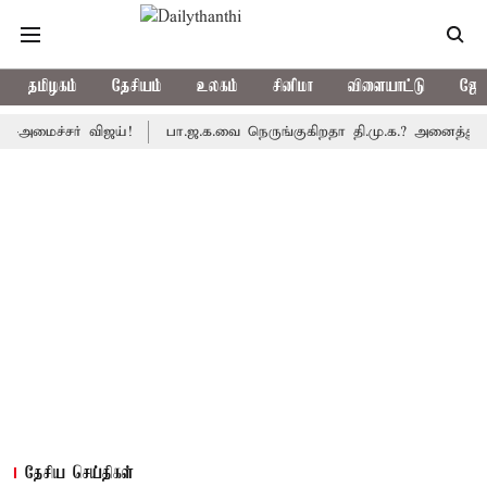
தமிழகம்
தேசியம்
உலகம்
சினிமா
விளையாட்டு
ஜோத
்சர் விஜய்!
பா.ஜ.க.வை நெருங்குகிறதா தி.மு.க.? அனைத்துக்கட்சி எ
தேசிய செய்திகள்