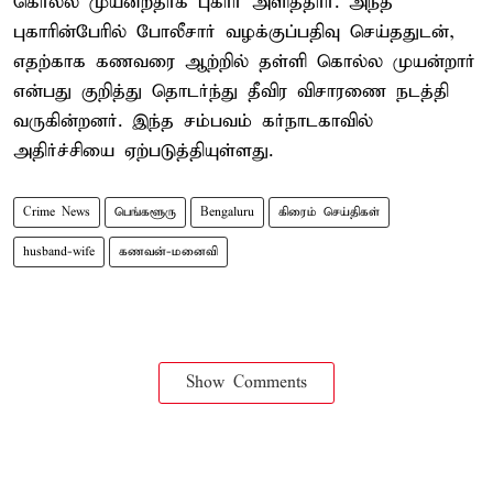
கொல்ல முயன்றதாக புகார் அளித்தார். அந்த
புகாரின்பேரில் போலீசார் வழக்குப்பதிவு செய்ததுடன்,
எதற்காக கணவரை ஆற்றில் தள்ளி கொல்ல முயன்றார்
என்பது குறித்து தொடர்ந்து தீவிர விசாரணை நடத்தி
வருகின்றனர். இந்த சம்பவம் கர்நாடகாவில்
அதிர்ச்சியை ஏற்படுத்தியுள்ளது.
Crime News
பெங்களூரு
Bengaluru
கிரைம் செய்திகள்
husband-wife
கணவன்-மனைவி
Show Comments