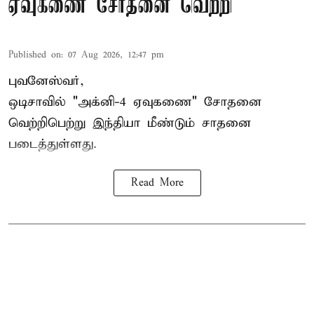
ஏவுகணை சோதனை வெற்றி
Published on
:
07 Aug 2026, 12:47 pm
புவனேஸ்வர்,
ஒடிசாவில் "அக்னி-4 ஏவுகணை" சோதனை
வெற்றிபெற்று இந்தியா மீண்டும் சாதனை
படைத்துள்ளது.
Read More