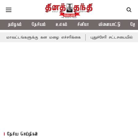
தமிழகம்
தேசியம்
உலகம்
சினிமா
விளையாட்டு
ஜோத
களுக்கு கன மழை எச்சரிக்கை
புதுச்சேரி சட்டசபையில் வரும் 24ம் த
தேசிய செய்திகள்