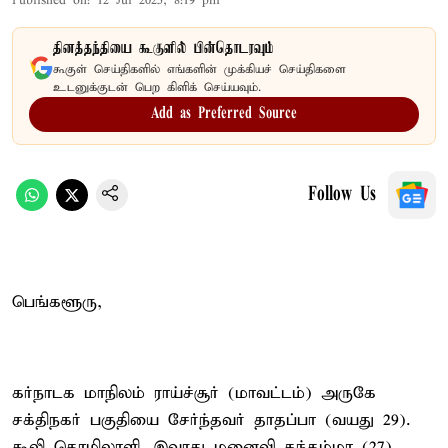
Published on
:
12 Jul 2025, 8:19 pm
தினத்தந்தியை கூகுளில் பின்தொடரவும்
கூகுள் செய்திகளில் எங்களின் முக்கியச் செய்திகளை
உடனுக்குடன் பெற கிளிக் செய்யவும்.
Add as Preferred Source
Follow Us
பெங்களூரு,
கர்நாடக மாநிலம் ராய்ச்சூர் (மாவட்டம்) அருகே
சக்திநகர் பகுதியை சேர்ந்தவர் தாதப்பா (வயது 29).
கூலி தொழிலாளி. இவரது மனைவி கந்தம்மா (27).