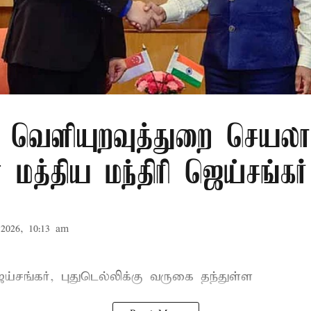
ூர் வெளியுறவுத்துறை செயலா
மத்திய மந்திரி ஜெய்சங்கர் ச
2026, 10:13 am
ெய்சங்கர்
, புதுடெல்லிக்கு வருகை தந்துள்ள