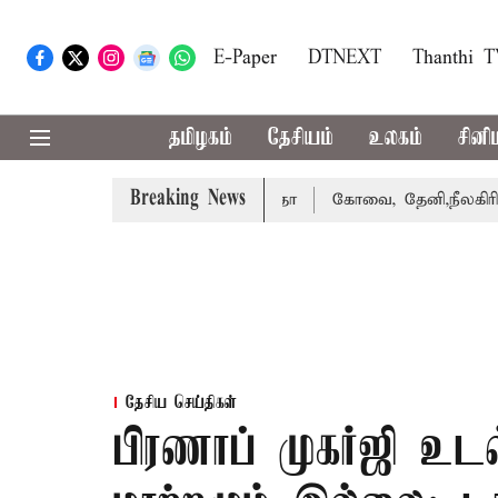
E-Paper
DTNEXT
Thanthi 
தமிழகம்
தேசியம்
உலகம்
சினி
Breaking News
வழக்கை வாபஸ் பெற்றார் சங்கீதா
கோவை, தேனி,நீலகிரி ஆகிய 
தேசிய செய்திகள்
பிரணாப் முகர்ஜி உடல