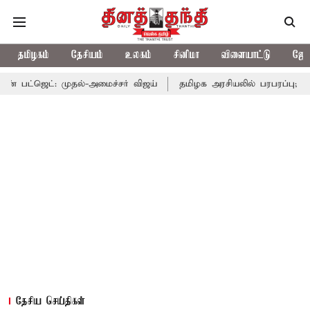
தமிழகம்
தேசியம்
உலகம்
சினிமா
விளையாட்டு
ஜோத
முதல்-அமைச்சர் விஜய்
தமிழக அரசியலில் பரபரப்பு; அமைச்சர் ஆனந
தேசிய செய்திகள்