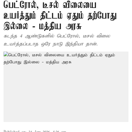
பெட்ரோல், டீசல் விலையை
உயர்த்தும் திட்டம் ஏதும் தற்போது
இல்லை - மத்திய அரசு
கடந்த 4 ஆண்​டு​களில் பெட்​ரோல், டீசல் விலை
உயர்த்​தப்​ப​டாத ஒரே நாடு இந்​தி​யா​ தான்.