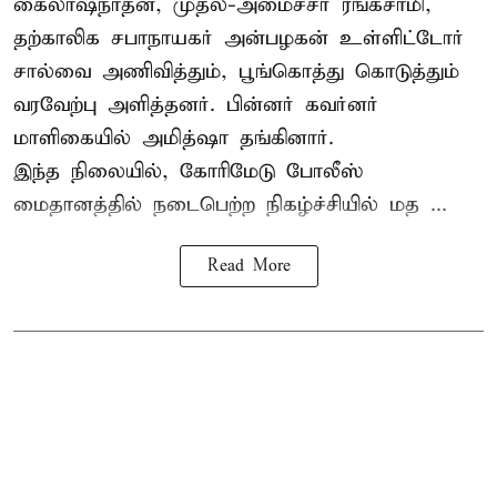
கைலாஷ்நாதன், முதல்-அமைச்சர் ரங்கசாமி,
தற்காலிக சபாநாயகர் அன்பழகன் உள்ளிட்டோர்
சால்வை அணிவித்தும், பூங்கொத்து கொடுத்தும்
வரவேற்பு அளித்தனர். பின்னர் கவர்னர்
மாளிகையில் அமித்ஷா தங்கினார்.
இந்த நிலையில், கோரிமேடு போலீஸ்
மைதானத்தில் நடைபெற்ற நிகழ்ச்சியில் மத ...
Read More