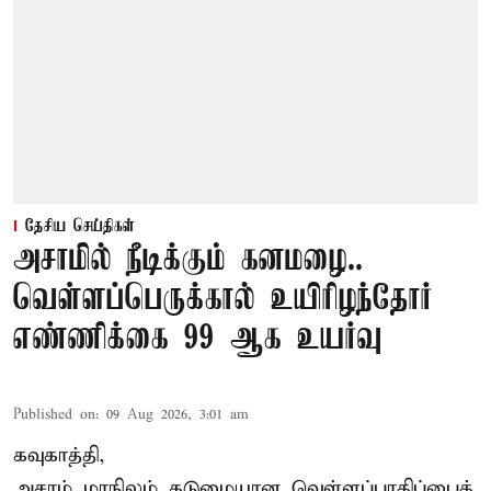
தேசிய செய்திகள்
அசாமில் நீடிக்கும் கனமழை..
வெள்ளப்பெருக்கால் உயிரிழந்தோர்
எண்ணிக்கை 99 ஆக உயர்வு
Published on
:
09 Aug 2026, 3:01 am
கவுகாத்தி,
அசாம்
மாநிலம் கடுமையான வெள்ளப்பாதிப்பைத்