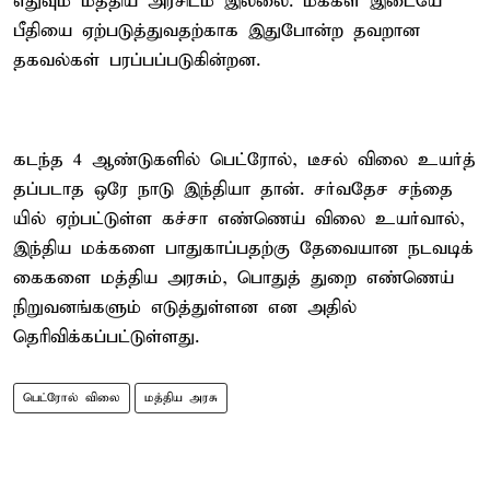
எது​வும் மத்​திய அரசிடம் இல்​லை. மக்​கள் இடையே
பீதியை ஏற்​படுத்​து​வதற்​காக இது​போன்ற தவறான
தகவல்​கள் பரப்​பப்​படு​கின்​றன.
கடந்த 4 ஆண்​டு​களில் பெட்​ரோல், டீசல் விலை உயர்த்​
தப்​ப​டாத ஒரே நாடு இந்​தி​யா​ தான். சர்​வ​தேச சந்​தை​
யில் ஏற்​பட்​டுள்ள கச்சா எண்​ணெய் விலை உயர்​வால்,
இந்​திய மக்​களை பாதுகாப்பதற்கு தேவை​யான நடவடிக்​
கைகளை மத்​திய அரசும், பொதுத் துறை எண்​ணெய்
நிறு​வனங்​களும் எடுத்​துள்​ளன என அதில்
தெரிவிக்கப்பட்டுள்ளது.
பெட்ரோல் விலை
மத்திய அரசு