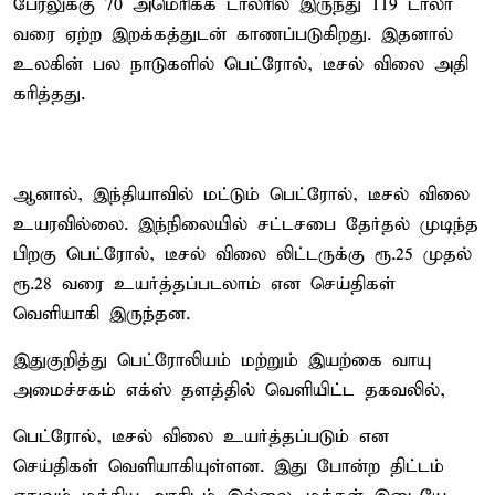
பேரலுக்கு 70 அமெரிக்க டாலரில் இருந்து 119 டாலர்
வரை ஏற்ற இறக்​கத்​துடன் காணப்படுகிறது. இதனால்
உலகின் பல நாடு​களில் பெட்​ரோல், டீசல் விலை அதி​
கரித்​தது.
ஆனால், இந்​தி​யா​வில் மட்​டும் பெட்​ரோல், டீசல் விலை
உயரவில்லை. இந்​நிலை​யில் சட்டசபை தேர்​தல் முடிந்த
பிறகு பெட்​ரோல், டீசல் விலை லிட்​டருக்கு ரூ.25 முதல்
ரூ.28 வரை உயர்த்​தப்​படலாம் என செய்திகள்
வெளியாகி இருந்தன.
இதுகுறித்து பெட்​ரோலி​யம் மற்​றும் இயற்கை வாயு
அமைச்​சகம் எக்ஸ் தளத்​தில் வெளி​யிட்ட தகவலில்,
பெட்ரோல், டீசல் விலை உயர்த்​தப்​படும் என
செய்திகள் வெளி​யாகி​யுள்​ளன. இது போன்ற திட்​டம்