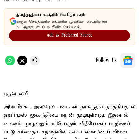
Published on
:
24 Apr 2026, 5:26 am
தினத்தந்தியை கூகுளில் பின்தொடரவும்
கூகுள் செய்திகளில் எங்களின் முக்கியச் செய்திகளை
உடனுக்குடன் பெற கிளிக் செய்யவும்.
Add as Preferred Source
Follow Us
புதுடெல்லி,
அமெரிக்கா, இஸ்ரேல் படைகள் தாக்குதல் நடத்தியதால்
ஹார்​முஸ் ஜலசந்​தியை ஈரான் மூடி​யுள்​ளது. இதனால்
உலகம் முழுவதும் எரிபொருள் விநி​யோகம் பாதிக்​கப்​
பட்டு சர்​வ​தேச சந்தை​யில் கச்சா எண்​ணெய் விலை