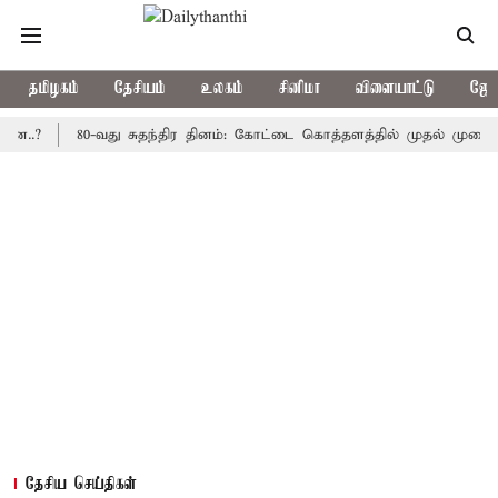
தமிழகம்
தேசியம்
உலகம்
சினிமா
விளையாட்டு
ஜோத
80-வது சுதந்திர தினம்: கோட்டை கொத்தளத்தில் முதல் முறையாக தேசி
தேசிய செய்திகள்