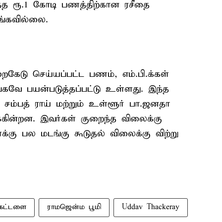
த ரூ.1 கோடி பணத்திற்கான ரசீதை
்கவில்லை.
ேடு செய்யப்பட்ட பணம், எம்.பி.க்கள்
ங்கவே பயன்படுத்தப்பட்டு உள்ளது. இந்த
ம்பத் ராய் மற்றும் உள்ளூர் பா.ஜனதா
க்கின்றன. இவர்கள் குறைந்த விலைக்கு
கு பல மடங்கு கூடுதல் விலைக்கு விற்று
கட்டளை
ராமஜென்ம பூமி
Uddav Thackeray