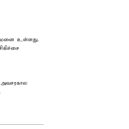
துவமனை உள்ளது.
ிகிச்சை
், அவசரகால
.