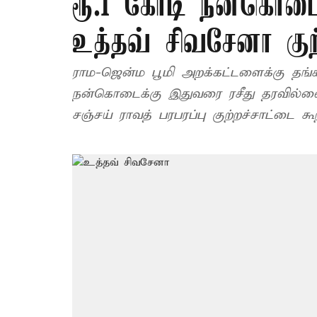
ரூ.1 கோடி நன்கொடைக
உத்தவ் சிவசேனா குற்
ராம-ஜென்ம பூமி அறக்கட்டளைக்கு தங்கள
நன்கொடைக்கு இதுவரை ரசீது தரவில்ல
சஞ்சய் ராவத் பரபரப்பு குற்றச்சாட்டை கூற