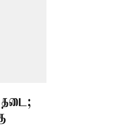
் தடை;
கு