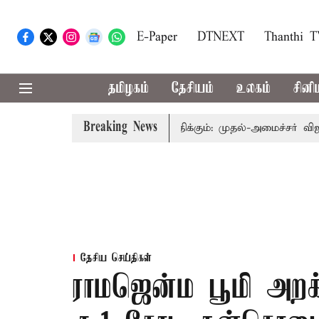
E-Paper
DTNEXT
Thanthi 
தமிழகம்
தேசியம்
உலகம்
சினி
Breaking News
துவத்தை தொகுதி மறுவரையறை பாதிக்கும்: முதல்-அமைச்சர் விஜய்
தேசிய செய்திகள்
ராமஜென்ம பூமி அறக