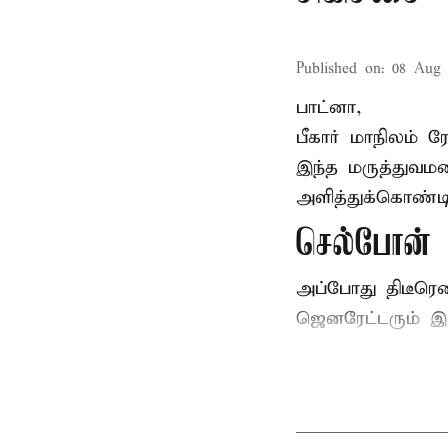
Published on
:
08 Aug 
பாட்னா,
பீகார்
மாநிலம் ர
இந்த மருத்துவமன
அளித்துக்கொண்டி
செல்போன் வ
அப்போது திடீரெ
ஜெனரேட்டரும் இ