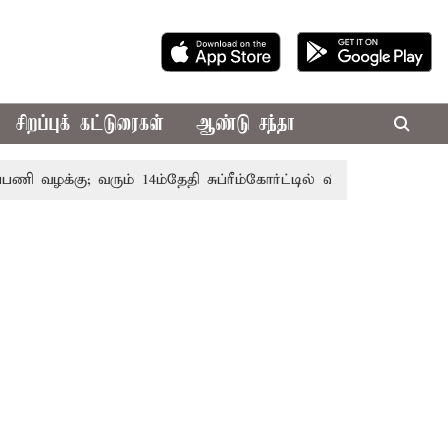
சிறப்புக் கட்டுரைகள்
ஆண்டு சந்தா
 வழக்கு; வரும் 14ம்தேதி சுப்ரீம்கோர்ட்டில் விசாரணை
அமர்நாத