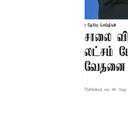
தேசிய செய்திகள்
சாலை வி
லட்சம் பே
வேதனை
X
Published on
:
06 Aug 
புதுடெல்லி,
நாடு முழுவதும் 
வேதனைக்குரியத