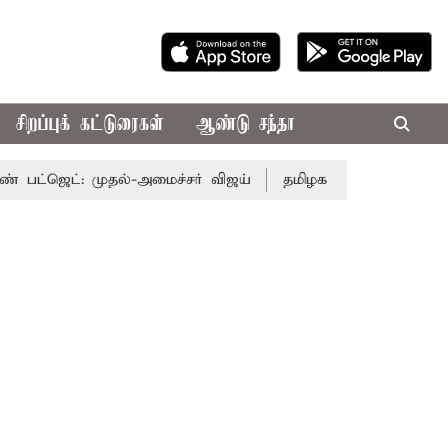
சிறப்புக் கட்டுரைகள்
ஆண்டு சந்தா
ட்: முதல்-அமைச்சர் விஜய்
தமிழக அரசியலில் பரபரப்பு; அம