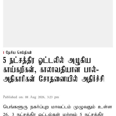
தேசிய செய்திகள்
5 நட்சத்திர ஓட்டலில் அழுகிய
காய்கறிகள், காலாவதியான பால்-
அதிகாரிகள் சோதனையில் அதிர்ச்சி
Published on
:
08 Aug 2026, 3:23 pm
பெங்களூரு நகர்ப்புற மாவட்டம் முழுவதும் உள்ள
26, 3 நட்சத்திர ஓட்டல்கள் மற்றும் 5 நட்சத்திர