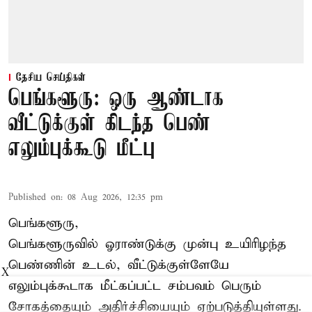
தேசிய செய்திகள்
பெங்களூரு: ஒரு ஆண்டாக
வீட்டுக்குள் கிடந்த பெண்
எலும்புக்கூடு மீட்பு
Published on
:
08 Aug 2026, 12:35 pm
பெங்களூரு,
பெங்களூருவில் ஓராண்டுக்கு முன்பு உயிரிழந்த
பெண்ணின் உடல், வீட்டுக்குள்ளேயே
X
எலும்புக்கூடாக மீட்கப்பட்ட சம்பவம் பெரும்
சோகத்தையும் அதிர்ச்சியையும் ஏற்படுத்தியுள்ளது.