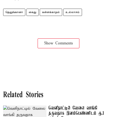
தெலுங்கானா
கைது
கள்ளக்காதல்
உல்லாசம்
Show Comments
Related Stories
வெளிநாட்டில் வேலை வாங்கி
தருவதாக இளம்பெண்ணிடம் ரூ.1