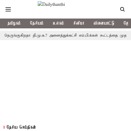
தமிழகம்
தேசியம்
உலகம்
சினிமா
விளையாட்டு
ஜோத
குகிறதா தி.மு.க.? அனைத்துக்கட்சி எம்.பி.க்கள் கூட்டத்தை முதல்-அமைச
தேசிய செய்திகள்