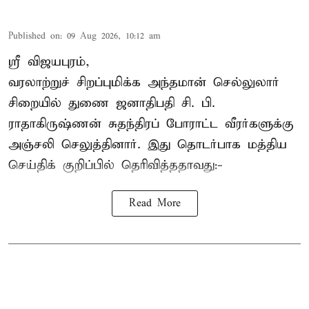
Published on
:
09 Aug 2026, 10:12 am
ஸ்ரீ விஜயபுரம்,
வரலாற்றுச் சிறப்புமிக்க அந்தமான் செல்லுலார்
சிறையில் துணை ஜனாதிபதி
சி. பி.
ராதாகிருஷ்ணன்
சுதந்திரப் போராட்ட வீரர்களுக்கு
அஞ்சலி செலுத்தினார். இது தொடர்பாக மத்திய
செய்திக் குறிப்பில் தெரிவித்ததாவது:-
Read More