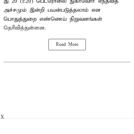
இ 20 (E20) பெட்ரோலை நுகர்வோர் எந்தவித
அச்சமும் இன்றி பயன்படுத்தலாம் என
பொதுத்துறை எண்ணெய் நிறுவனங்கள்
தெரிவித்துள்ளன.
Read More
X