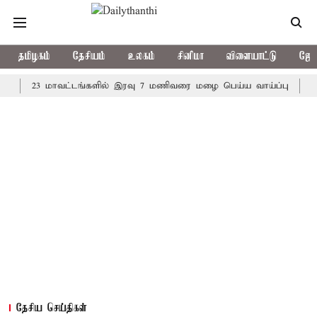
தமிழகம்
தேசியம்
உலகம்
சினிமா
விளையாட்டு
ஜோத
23 மாவட்டங்களில் இரவு 7 மணிவரை மழை பெய்ய வாய்ப்பு
கொரிய ப
தேசிய செய்திகள்