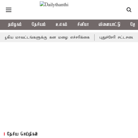
தமிழகம்
தேசியம்
உலகம்
சினிமா
விளையாட்டு
ஜோத
 மாவட்டங்களுக்கு கன மழை எச்சரிக்கை
புதுச்சேரி சட்டசபையில் வர
தேசிய செய்திகள்