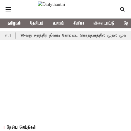
தமிழகம்
தேசியம்
உலகம்
சினிமா
விளையாட்டு
ஜோத
80-வது சுதந்திர தினம்: கோட்டை கொத்தளத்தில் முதல் முறையாக தேசி
தேசிய செய்திகள்