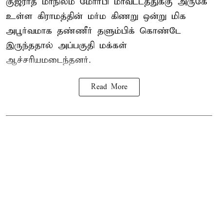
குஜராத் மாநிலம் மோர்பி மாவட்டத்துக்கு அருகே
உள்ள கிராமத்தின் மர்ம கிணறு ஒன்று மிக
அபூர்வமாக தண்ணீர் தளும்பிக் கொண்டே
இருந்ததால் அப்பகுதி மக்கள்
ஆச்சரியமடைந்தனர்.
Read More