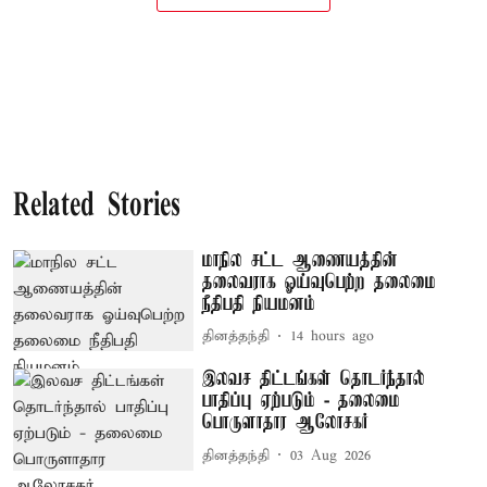
Related Stories
மாநில சட்ட ஆணையத்தின்
தலைவராக ஓய்வுபெற்ற தலைமை
நீதிபதி நியமனம்
தினத்தந்தி
14 hours ago
இலவச திட்டங்கள் தொடர்ந்தால்
பாதிப்பு ஏற்படும் - தலைமை
பொருளாதார ஆலோசகர்
தினத்தந்தி
03 Aug 2026