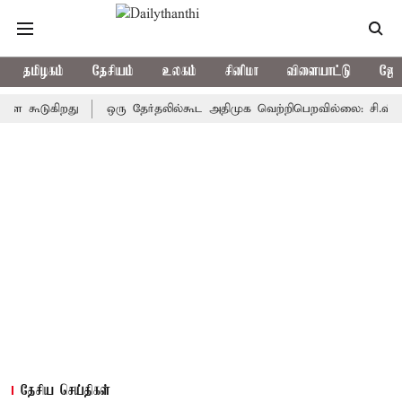
தமிழகம்
தேசியம்
உலகம்
சினிமா
விளையாட்டு
ஜோத
டுகிறது
ஒரு தேர்தலில்கூட அதிமுக வெற்றிபெறவில்லை: சி.வி.சண்முகம
தேசிய செய்திகள்