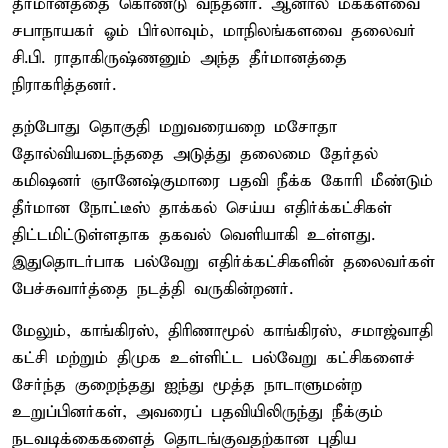
தீர்மானத்தை கொண்டு வந்தனர். ஆனால் மக்களவை
சபாநாயகர் ஓம் பிர்லாவும், மாநிலங்களவை தலைவர்
சி.பி. ராதாகிருஷ்ணனும் அந்த தீர்மானத்தை
நிராகரித்தனர்.
தற்போது தொகுதி மறுவரையறை மசோதா
தோல்வியடைந்ததை அடுத்து தலைமை தேர்தல்
கமிஷனர் ஞானேஷ்குமாரை பதவி நீக்க கோரி மீண்டும்
தீர்மான நோட்டீஸ் தாக்கல் செய்ய எதிர்க்கட்சிகள்
திட்டமிட்டுள்ளதாக தகவல் வெளியாகி உள்ளது.
இதுதொடர்பாக பல்வேறு எதிர்க்கட்சிகளின் தலைவர்கள்
பேச்சுவார்த்தை நடத்தி வருகின்றனர்.
மேலும், காங்கிரஸ், திரிணாமூல் காங்கிரஸ், சமாஜ்வாதி
கட்சி மற்றும் திமுக உள்ளிட்ட பல்வேறு கட்சிகளைச்
சேர்ந்த குறைந்தது ஐந்து மூத்த நாடாளுமன்ற
உறுப்பினர்கள், அவரைப் பதவியிலிருந்து நீக்கும்
நடவடிக்கைகளைத் தொடங்குவதற்கான புதிய