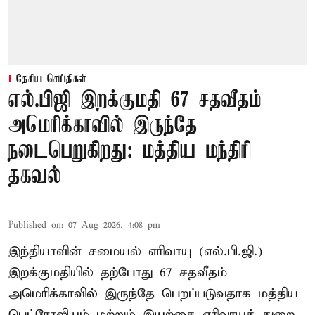
தேசிய செய்திகள்
எல்.பிஜி இறக்குமதி 67 சதவீதம்
அமெரிக்காவில் இருந்தே
நடைபெறுகிறது: மத்திய மந்திரி
தகவல்
Published on
:
07 Aug 2026, 4:08 pm
இந்தியாவின் சமையல் எரிவாயு (எல்.பி.ஜி.)
இறக்குமதியில் தற்போது 67 சதவீதம்
அமெரிக்காவில் இருந்தே பெறப்படுவதாக மத்திய
பெட்ரோலியம் மற்றும் இயற்கை எரிவாயுத் துறை