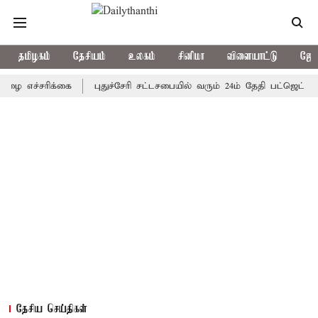
தமிழகம்
தேசியம்
உலகம்
சினிமா
விளையாட்டு
ஜோத
்சரிக்கை
புதுச்சேரி சட்டசபையில் வரும் 24ம் தேதி பட்ஜெட் தாக்கல் 
தேசிய செய்திகள்