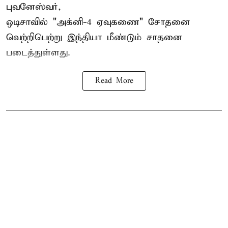
புவனேஸ்வர்,
ஒடிசாவில் "அக்னி-4 ஏவுகணை" சோதனை
வெற்றிபெற்று இந்தியா மீண்டும் சாதனை
படைத்துள்ளது.
Read More