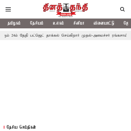
தமிழகம்
தேசியம்
உலகம்
சினிமா
விளையாட்டு
ஜோத
தேதி பட்ஜெட் தாக்கல் செய்கிறார் முதல்-அமைச்சர் ரங்கசாமி
எதிர்க்க
தேசிய செய்திகள்