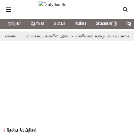
தமிழகம்
தேசியம்
உலகம்
சினிமா
விளையாட்டு
ஜோத
ம்
23 மாவட்டங்களில் இரவு 7 மணிவரை மழை பெய்ய வாய்ப்பு
க
தேசிய செய்திகள்