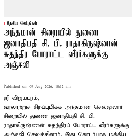
தேசிய செய்திகள்
அந்தமான் சிறையில் துணை
ஜனாதிபதி சி. பி. ராதாகிருஷ்ணன்
சுதந்திர போராட்ட வீரர்களுக்கு
அஞ்சலி
Published on
:
09 Aug 2026, 10:12 am
ஸ்ரீ விஜயபுரம்,
வரலாற்றுச் சிறப்புமிக்க அந்தமான் செல்லுலார்
சிறையில் துணை ஜனாதிபதி
சி. பி.
ராதாகிருஷ்ணன்
சுதந்திரப் போராட்ட வீரர்களுக்கு
அஞ்சலி செலுத்தினார். இது தொடர்பாக மத்திய