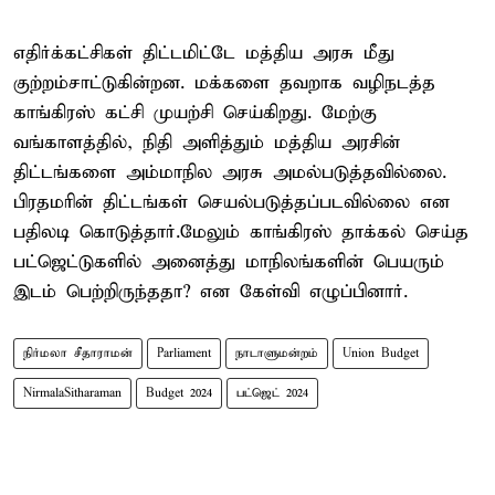
எதிர்க்கட்சிகள் திட்டமிட்டே மத்திய அரசு மீது
குற்றம்சாட்டுகின்றன. மக்களை தவறாக வழிநடத்த
காங்கிரஸ் கட்சி முயற்சி செய்கிறது. மேற்கு
வங்காளத்தில், நிதி அளித்தும் மத்திய அரசின்
திட்டங்களை அம்மாநில அரசு அமல்படுத்தவில்லை.
பிரதமரின் திட்டங்கள் செயல்படுத்தப்படவில்லை என
பதிலடி கொடுத்தார்.மேலும் காங்கிரஸ் தாக்கல் செய்த
பட்ஜெட்டுகளில் அனைத்து மாநிலங்களின் பெயரும்
இடம் பெற்றிருந்ததா? என கேள்வி எழுப்பினார்.
நிர்மலா சீதாராமன்
Parliament
நாடாளுமன்றம்
Union Budget
NirmalaSitharaman
Budget 2024
பட்ஜெட் 2024