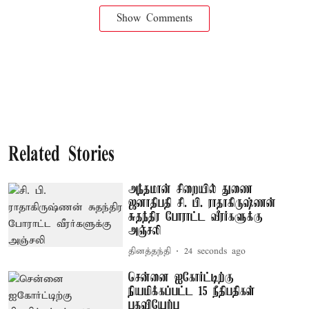
Show Comments
Related Stories
அந்தமான் சிறையில் துணை
ஜனாதிபதி சி. பி. ராதாகிருஷ்ணன்
சுதந்திர போராட்ட வீரர்களுக்கு
அஞ்சலி
தினத்தந்தி
25 seconds ago
சென்னை ஐகோர்ட்டிற்கு
நியமிக்கப்பட்ட 15 நீதிபதிகள்
பதவியேற்பு