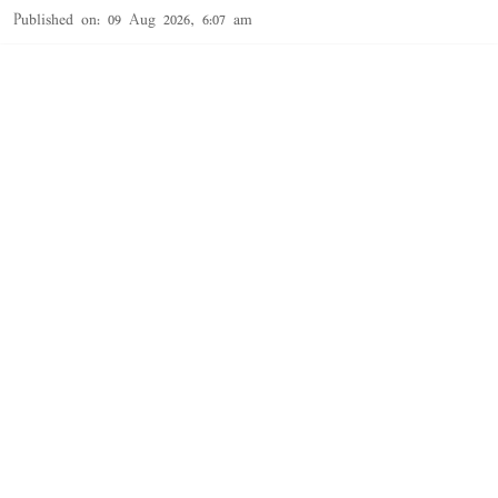
Published on
:
09 Aug 2026, 6:07 am
புதுச்சேரி,
மத்திய உள்துறை மந்திரி அமித்ஷா பல்வேறு
நிகழ்ச்சிகளில் பங்கேற்பதற்காக இன்று
புதுச்சேரிக்கு வருகை தந்தார். புதுவை
காவல்துறையின் சிறப்பான சேவையை
அங்கீகரிக்கும் வகையில் ஜனாதிபதியின்
வண்ணக்கொடி விருது வழங்கும் விழாவில்
அமித்ஷா பங்கேற்றார். அப்போது அமித்ஷாவுக்கு
உற்சாக வரவேற்பு அளிக்கப்பட்டது.
அமித்ஷாவிற்கு முதல் மந்திரி ரங்கசாமி, துணை
நிலை கவர்னர் கைலாஷ்நாதன் ஆகியோர்
வரவேற்ப ...
Read More