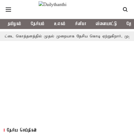
தமிழகம்
தேசியம்
உலகம்
சினிமா
விளையாட்டு
ஜோத
டை கொத்தளத்தில் முதல் முறையாக தேசிய கொடி ஏற்றுகிறார், முதல்-அமைச்
தேசிய செய்திகள்