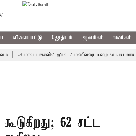
TV
மா
விளையாட்டு
ஜோதிடம்
ஆன்மிகம்
வணிகம்
23 மாவட்டங்களில் இரவு 7 மணிவரை மழை பெய்ய வாய்ப்பு
கூடுகிறது; 62 சட்ட