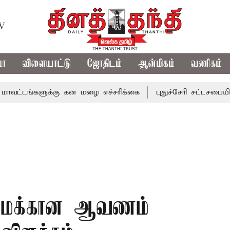
TV
மா
விளையாட்டு
ஜோதிடம்
ஆன்மிகம்
வணிகம்
்களுக்கு கன மழை எச்சரிக்கை
புதுச்சேரி சட்டசபையில் வரும
ரிமைக்கான ஆவணம்