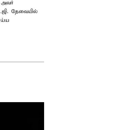
ு அவர்
.ஜி. தேவையில்
ெய்ய