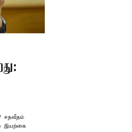
றது:
7 சதவீதம்
ம் இயற்கை