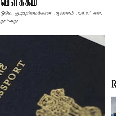
விளக்கம்
டுமே; குடியுரிமைக்கான ஆவணம் அல்ல' என,
துள்ளது.
R