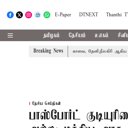
E-Paper
DTNEXT
Thanthi 
தமிழகம்
தேசியம்
உலகம்
சினி
Breaking News
ாபஸ் பெற்றார் சங்கீதா
கோவை, தேனி,நீலகிரி ஆகிய மாவட்டங
தேசிய செய்திகள்
பாஸ்போர்ட் குடியு