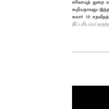
எரிவாயுத் துறை மந
கூறியதாவது:-இந்
சுமார் 10 சதவீத
திட்டமிடப்பட்டிரு