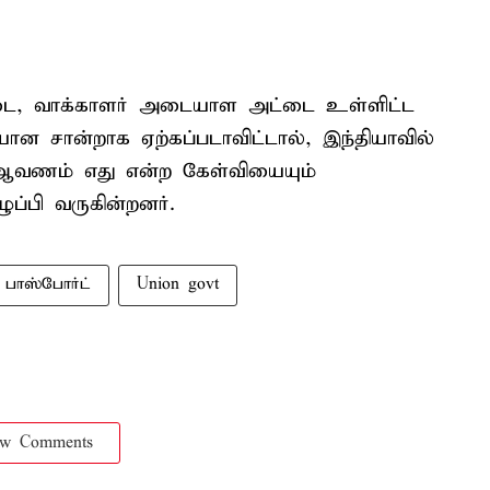
டை, வாக்காளர் அடையாள அட்டை உள்ளிட்ட
ன சான்றாக ஏற்கப்படாவிட்டால், இந்தியாவில்
ன ஆவணம் எது என்ற கேள்வியையும்
ப்பி வருகின்றனர்.
பாஸ்போர்ட்
Union govt
ow Comments