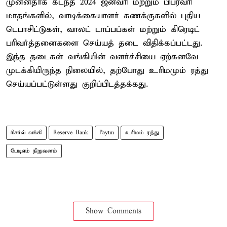
முன்னதாக கடந்த 2024 ஜனவரி மற்றும் பிப்ரவரி
மாதங்களில், வாடிக்கையாளர் கணக்குகளில் புதிய
டெபாசிட்டுகள், வாலட் டாப்பப்கள் மற்றும் கிரெடிட்
பரிவர்த்தனைகளை செய்யத் தடை விதிக்கப்பட்டது.
இந்த தடைகள் வங்கியின் வளர்ச்சியை ஏற்கனவே
முடக்கியிருந்த நிலையில், தற்போது உரிமமும் ரத்து
செய்யப்பட்டுள்ளது குறிப்பிடத்தக்கது.
ரிசர்வ் வங்கி
Reserve Bank
Paytm
உரிமம் ரத்து
பேடிஎம் நிறுவனம்
Show Comments