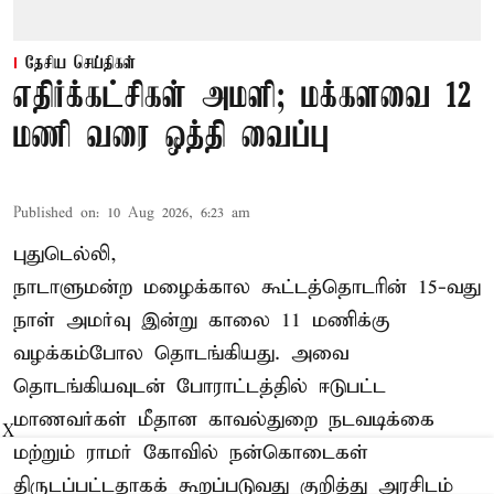
தேசிய செய்திகள்
எதிர்க்கட்சிகள் அமளி; மக்களவை 12
மணி வரை ஒத்தி வைப்பு
Published on
:
10 Aug 2026, 6:23 am
புதுடெல்லி,
நாடாளுமன்ற மழைக்கால கூட்டத்தொடரின் 15-வது
நாள் அமர்வு இன்று காலை 11 மணிக்கு
வழக்கம்போல தொடங்கியது. அவை
தொடங்கியவுடன் போராட்டத்தில் ஈடுபட்ட
மாணவர்கள் மீதான காவல்துறை நடவடிக்கை
X
மற்றும் ராமர் கோவில் நன்கொடைகள்
திருடப்பட்டதாகக் கூறப்படுவது குறித்து அரசிடம்