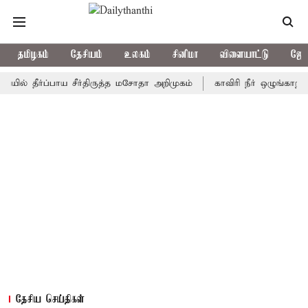
தமிழகம்
தேசியம்
உலகம்
சினிமா
விளையாட்டு
ஜோத
ீர்ப்பாய சீர்திருத்த மசோதா அறிமுகம்
காவிரி நீர் ஒழுங்காற்று குழு
தேசிய செய்திகள்