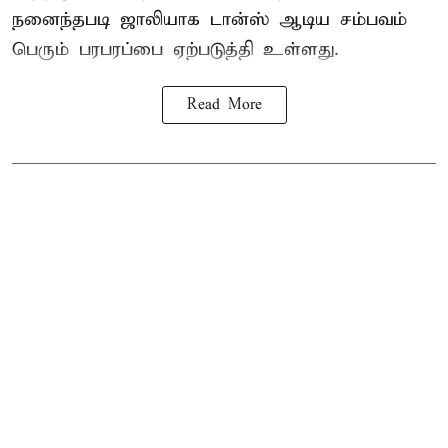
நனைந்தபடி ஜாலியாக டான்ஸ் ஆடிய சம்பவம்
பெரும் பரபரப்பை ஏற்படுத்தி உள்ளது.
Read More