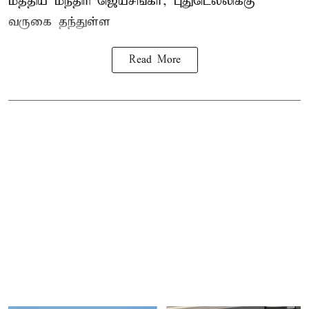
மத்திய
மந்திரி ஜெய்சங்கர்
, புதுடெல்லிக்கு
வருகை தந்துள்ள
Read More