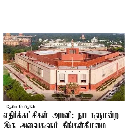
தேசிய செய்திகள்
எதிர்க்கட்சிகள் அமளி: நாடாளுமன்ற
இரு அவைகளும் திங்கள்கிழமை