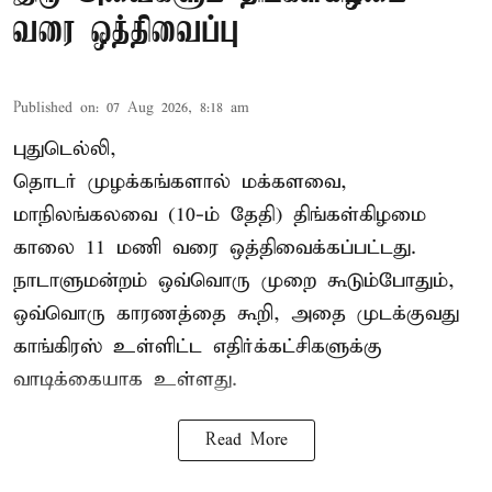
வரை ஒத்திவைப்பு
Published on
:
07 Aug 2026, 8:18 am
புதுடெல்லி,
தொடர் முழக்கங்களால் மக்களவை,
மாநிலங்கலவை (10-ம் தேதி) திங்கள்கிழமை
காலை 11 மணி வரை ஒத்திவைக்கப்பட்டது.
நாடாளுமன்றம் ஒவ்வொரு முறை கூடும்போதும்,
ஒவ்வொரு காரணத்தை கூறி, அதை முடக்குவது
காங்கிரஸ் உள்ளிட்ட எதிர்க்கட்சிகளுக்கு
வாடிக்கையாக உள்ளது.
Read More