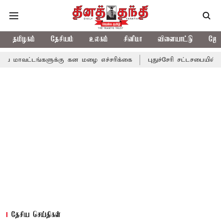
தமிழகம்
தேசியம்
உலகம்
சினிமா
விளையாட்டு
ஜோத
்களுக்கு கன மழை எச்சரிக்கை
புதுச்சேரி சட்டசபையில் வரும் 24ம் 
தேசிய செய்திகள்