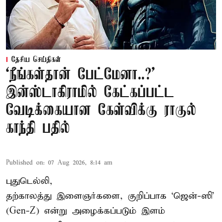
தேசிய செய்திகள்
‘நீங்கள்தான் பேட்மேனா..?’
இன்ஸ்டாகிராமில் கேட்கப்பட்ட
வேடிக்கையான கேள்விக்கு ராகுல்
காந்தி பதில்
Published on
:
07 Aug 2026, 8:14 am
புதுடெல்லி,
தற்காலத்து இளைஞர்களை, குறிப்பாக ‘ஜென்-ஸி’
(Gen-Z) என்று அழைக்கப்படும் இளம்