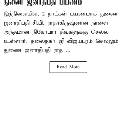
துணை ஜனாதிபதி பயணம்
இந்நிலையில், 2 நாட்கள் பயணமாக துணை
ஜனாதிபதி
சி.பி. ராதாகிருஷ்ணன்
நாளை
அந்தமான் நிகோபார் தீவுகளுக்கு செல்ல
உள்ளார். தலைநகர் ஸ்ரீ விஜயபுரம் செல்லும்
துணை ஜனாதிபதி ராத ...
Read More