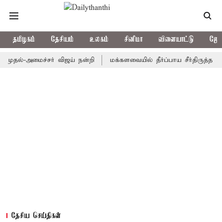
தமிழகம்
தேசியம்
உலகம்
சினிமா
விளையாட்டு
ஜோத
்-அமைச்சர் விஜய் நன்றி
மக்களவையில் தீர்ப்பாய சீர்திருத்த மசோதா 
தேசிய செய்திகள்