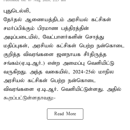
Published on
:
07 Aug 2026, 2:23 am
புதுடெல்லி,
தேர்தல் ஆணையத்திடம் அரசியல் கட்சிகள்
சமர்ப்பிக்கும் பிரமாண பத்திரத்தின்
அடிப்படையில், வேட்பாளர்களின் சொத்து
மதிப்புகள், அரசியல் கட்சிகள் பெற்ற நன்கொடை
குறித்த விவரங்களை ஜனநாயக சீர்திருத்த
சங்கம்(ஏ.டி.ஆர்.) என்ற அமைப்பு வெளியிட்டு
வருகிறது. அந்த வகையில், 2024-25ல் மாநில
அரசியல் கட்சிகள் பெற்ற நன்கொடை
விவரங்களை ஏ.டி.ஆர். வெளியிட்டுள்ளது. அதில்
கூறப்பட்டுள்ளதாவது:-
Read More