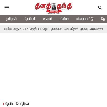
தமிழகம்
தேசியம்
உலகம்
சினிமா
விளையாட்டு
ஜோத
ும் 24ம் தேதி பட்ஜெட் தாக்கல் செய்கிறார் முதல்-அமைச்சர் ரங்கசாமி
தேசிய செய்திகள்