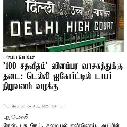
தேசிய செய்திகள்
'100 சதவீதம்' விளம்பர வாசகத்துக்கு
தடை: டெல்லி ஐகோர்ட்டில் டாபர்
நிறுவனம் வழக்கு
Published on
:
06 Aug 2026, 3:44 pm
புதுடெல்லி:
தேன், பசு நெய், சமையல் எண்ணெய், ஆப்பிள்