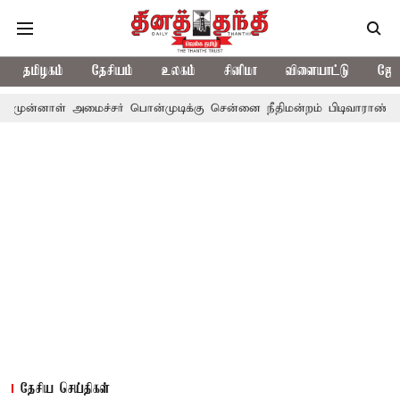
தமிழகம்
தேசியம்
உலகம்
சினிமா
விளையாட்டு
ஜோத
அமைச்சர் பொன்முடிக்கு சென்னை நீதிமன்றம் பிடிவாராண்ட்
தொலைநோ
தேசிய செய்திகள்