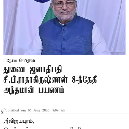
தேசிய செய்திகள்
துணை ஜனாதிபதி
சி.பி.ராதாகிருஷ்ணன் 8-ந்தேதி
அந்தமான் பயணம்
Published on
:
06 Aug 2026, 8:09 am
X
ஸ்ரீவிஜயபுரம்,