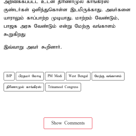
அறிவிக்கப்பட்ட உடன் திரிணாமுல் காங்கிரஸ்
குண்டர்கள் ஒளிந்துகொள்ள இடமிருக்காது. அவர்களை
யாராலும் காப்பாற்ற முடியாது. மாற்றம் வேண்டும்,
பாஜக அரசு வேண்டும் என்று மேற்கு வங்காளம்
கூறுகிறது
இவ்வாறு அவர் கூறினார்.
BJP
பிரதமர் மோடி
PM Modi
West Bengal
மேற்கு வங்காளம்
திரிணாமுல் காங்கிரஸ்
Trinamool Congress
Show Comments