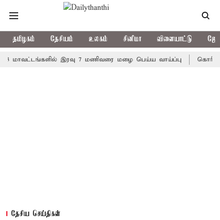
தமிழகம்
தேசியம்
உலகம்
சினிமா
விளையாட்டு
ஜோத
வட்டங்களில் இரவு 7 மணிவரை மழை பெய்ய வாய்ப்பு
கொரிய பேட்மிண
தேசிய செய்திகள்