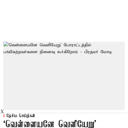
X
தேசிய செய்திகள்
‘வெள்ளையனே வெளியேறு’