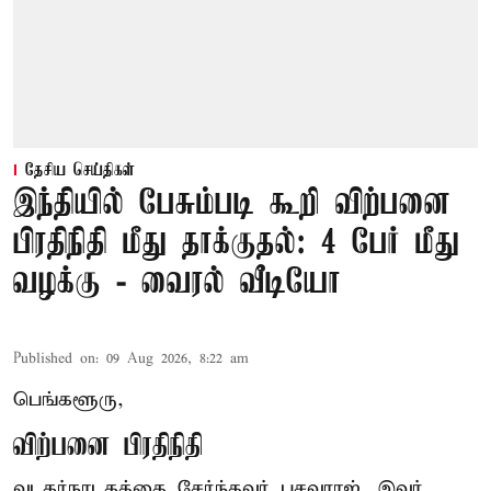
தேசிய செய்திகள்
இந்தியில் பேசும்படி கூறி விற்பனை
பிரதிநிதி மீது தாக்குதல்: 4 பேர் மீது
வழக்கு - வைரல் வீடியோ
Published on
:
09 Aug 2026, 8:22 am
பெங்களூரு,
விற்பனை பிரதிநிதி
வடகர்நாடகத்தை சேர்ந்தவர் பசவராஜ். இவர்