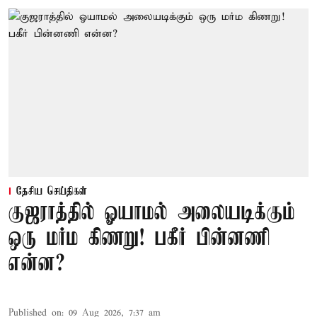
தேசிய செய்திகள்
குஜராத்தில் ஓயாமல் அலையடிக்கும்
ஒரு மர்ம கிணறு! பகீர் பின்னணி
என்ன?
Published on
:
09 Aug 2026, 7:37 am