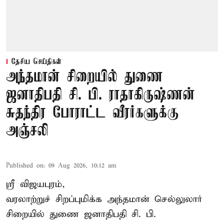
தேசிய செய்திகள்
அந்தமான் சிறையில் துணை
ஜனாதிபதி சி. பி. ராதாகிருஷ்ணன்
சுதந்திர போராட்ட வீரர்களுக்கு
அஞ்சலி
Published on
:
09 Aug 2026, 10:12 am
ஸ்ரீ விஜயபுரம்,
வரலாற்றுச் சிறப்புமிக்க அந்தமான் செல்லுலார்
சிறையில் துணை ஜனாதிபதி
சி. பி.