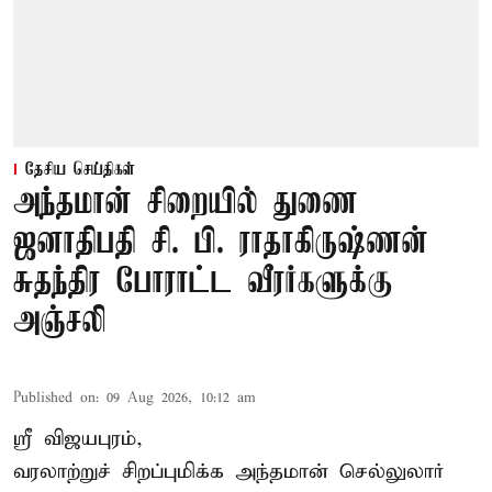
தேசிய செய்திகள்
அந்தமான் சிறையில் துணை
ஜனாதிபதி சி. பி. ராதாகிருஷ்ணன்
சுதந்திர போராட்ட வீரர்களுக்கு
அஞ்சலி
Published on
:
09 Aug 2026, 10:12 am
ஸ்ரீ விஜயபுரம்,
வரலாற்றுச் சிறப்புமிக்க அந்தமான் செல்லுலார்