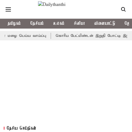
தமிழகம்
தேசியம்
உலகம்
சினிமா
விளையாட்டு
ஜோத
 பெய்ய வாய்ப்பு
கொரிய பேட்மிண்டன் இறுதி போட்டி; இந்திய வீரா
தேசிய செய்திகள்