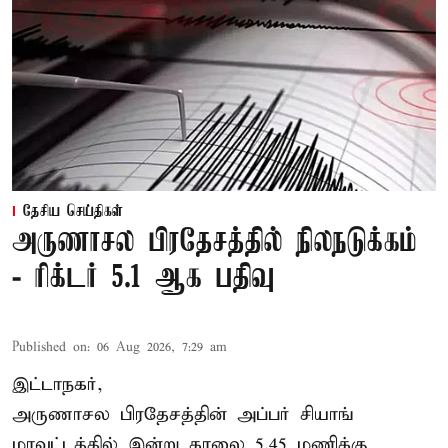
தேசிய செய்திகள்
அருணாசல பிரதேசத்தில் நிலநடுக்கம்
- ரிக்டர் 5.1 ஆக பதிவு
Published on
:
06 Aug 2026, 7:29 am
இட்டாநகர்,
அருணாசல பிரதேசத்தின் அப்பர் சியாங்
மாவட்டத்தில் இன்று காலை 5.45 மணிக்கு