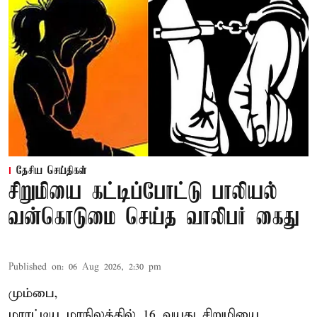
தேசிய செய்திகள்
சிறுமியை கட்டிப்போட்டு பாலியல்
வன்கொடுமை செய்த வாலிபர் கைது
Published on
:
06 Aug 2026, 2:30 pm
மும்பை,
மராட்டிய மாநிலத்தில்
16 வயது
சிறுமி
யை