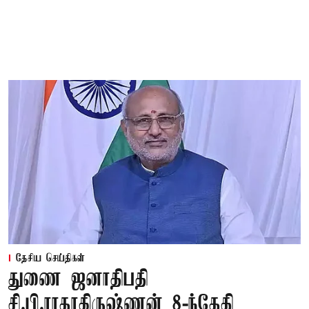
தேசிய செய்திகள்
துணை ஜனாதிபதி
சி.பி.ராதாகிருஷ்ணன் 8-ந்தேதி