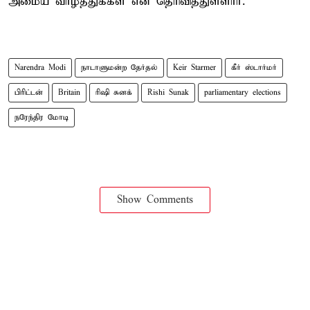
அமைய வாழ்த்துக்கள் என தெரிவித்துள்ளார்.
Narendra Modi
நாடாளுமன்ற தேர்தல்
Keir Starmer
கீர் ஸ்டார்மர்
பிரிட்டன்
Britain
ரிஷி சுனக்
Rishi Sunak
parliamentary elections
நரேந்திர மோடி
Show Comments