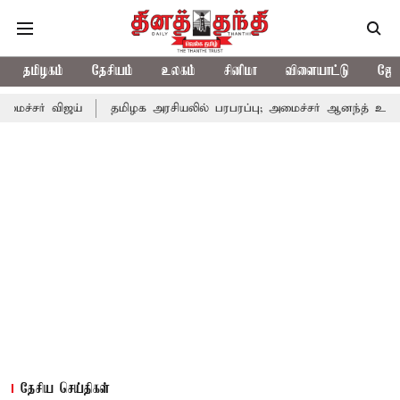
தமிழகம்
தேசியம்
உலகம்
சினிமா
விளையாட்டு
ஜோத
ய்
தமிழக அரசியலில் பரபரப்பு; அமைச்சர் ஆனந்த் உடன் சி.வி. சண்ம
தேசிய செய்திகள்