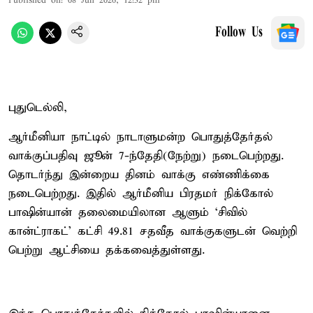
Published on
:
08 Jun 2026, 12:32 pm
Follow Us
புதுடெல்லி,
ஆர்மீனியா நாட்டில் நாடாளுமன்ற பொதுத்தேர்தல்
வாக்குப்பதிவு ஜூன் 7-ந்தேதி(நேற்று) நடைபெற்றது.
தொடர்ந்து இன்றைய தினம் வாக்கு எண்ணிக்கை
நடைபெற்றது. இதில் ஆர்மீனிய பிரதமர் நிக்கோல்
பாஷின்யான் தலைமையிலான ஆளும் ‘சிவில்
கான்ட்ராகட்’ கட்சி 49.81 சதவீத வாக்குகளுடன் வெற்றி
பெற்று ஆட்சியை தக்கவைத்துள்ளது.