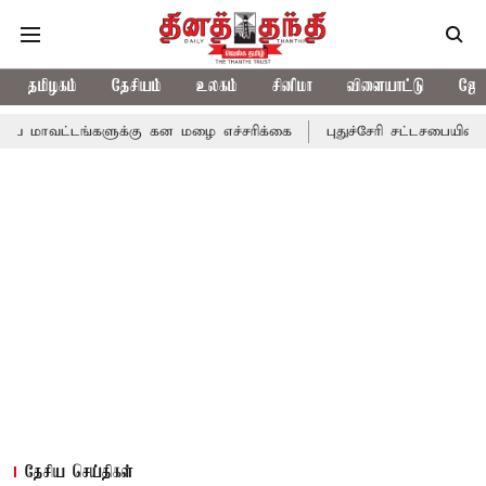
தமிழகம்
தேசியம்
உலகம்
சினிமா
விளையாட்டு
ஜோத
்களுக்கு கன மழை எச்சரிக்கை
புதுச்சேரி சட்டசபையில் வரும் 24ம் த
தேசிய செய்திகள்