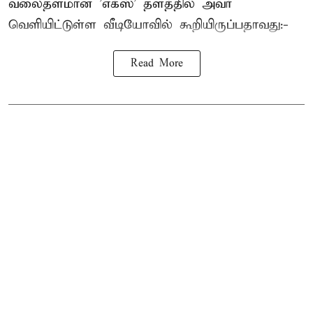
வலைதளமான 'எக்ஸ்' தளத்தில் அவர்
வெளியிட்டுள்ள வீடியோவில் கூறியிருப்பதாவது:-
Read More