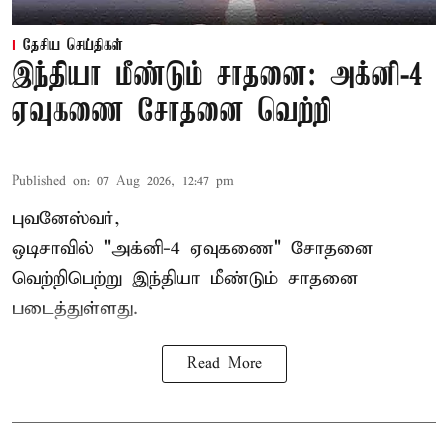
தேசிய செய்திகள்
இந்தியா மீண்டும் சாதனை: அக்னி-4
ஏவுகணை சோதனை வெற்றி
Published on
:
07 Aug 2026, 12:47 pm
புவனேஸ்வர்,
ஒடிசாவில் "அக்னி-4 ஏவுகணை" சோதனை
வெற்றிபெற்று இந்தியா மீண்டும் சாதனை
படைத்துள்ளது.
Read More