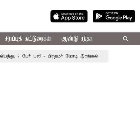
சிறப்புக் கட்டுரைகள்
ஆண்டு சந்தா
து; 7 பேர் பலி - பிரதமர் மோடி இரங்கல்
தொகுதி மறுவரையறை