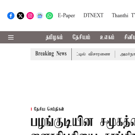
E-Paper
DTNEXT
Thanthi 
தமிழகம்
தேசியம்
உலகம்
சினி
Breaking News
கு; வரும் 14ம்தேதி சுப்ரீம்கோர்ட்டில் விசாரணை
அமர்நாத் யா
தேசிய செய்திகள்
பழங்குடியின சமூகத்