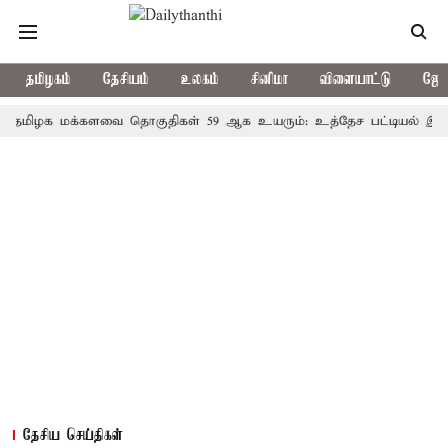
தமிழகம்
தேசியம்
உலகம்
சினிமா
விளையாட்டு
ஜோத
க மக்களவை தொகுதிகள் 59 ஆக உயரும்: உத்தேச பட்டியல் இதோ!
தேசிய செய்திகள்