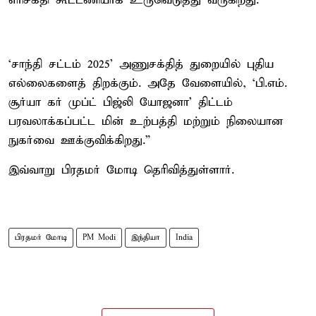
எரிசக்தி கூட்டணியாக உருவெடுத்து வருகிறது.
‘சாந்தி சட்டம் 2025’ அணுசக்தித் துறையில் புதிய
எல்லைகளைத் திறக்கும். அதே வேளையில், ‘பி.எம்.
சூர்யா கர் முப்ட் பிஜ்லி யோஜனா’ திட்டம்
பரவலாக்கப்பட்ட மின் உற்பத்தி மற்றும் நிலையான
நுகர்வை ஊக்குவிக்கிறது.”
இவ்வாறு பிரதமர் மோடி தெரிவித்துள்ளார்.
பிரதமர் மோடி
PM Modi
இந்தியா
India