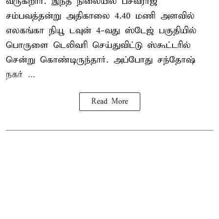
வருகிறார். இந்த நிலையில் பசவராஜ்
சம்பவத்தன்று அதிகாலை 4.40 மணி அளவில்
எலகங்கா நியூ டவுன் 4-வது ஸ்டேஜ் பகுதியில்
பொருளை டெலிவரி செய்துவிட்டு ஸ்கூட்டரில்
சென்று கொண்டிருந்தார். அப்போது சந்தோஷ்
நகர் ...
Read More