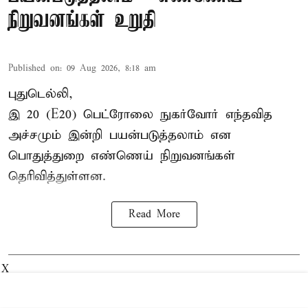
நிறுவனங்கள் உறுதி
Published on
:
09 Aug 2026, 8:18 am
புதுடெல்லி,
இ 20 (E20) பெட்ரோலை நுகர்வோர் எந்தவித
அச்சமும் இன்றி பயன்படுத்தலாம் என
பொதுத்துறை எண்ணெய் நிறுவனங்கள்
தெரிவித்துள்ளன.
Read More
X