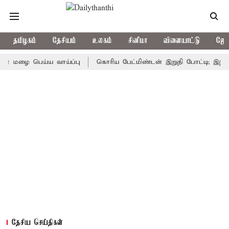
தமிழகம்
தேசியம்
உலகம்
சினிமா
விளையாட்டு
ஜோத
 பெய்ய வாய்ப்பு
கொரிய பேட்மிண்டன் இறுதி போட்டி; இந்திய வீரா
தேசிய செய்திகள்