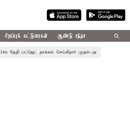
சிறப்புக் கட்டுரைகள்
ஆண்டு சந்தா
தி பட்ஜெட் தாக்கல் செய்கிறார் முதல்-அமைச்சர் ரங்கசாமி
எதி