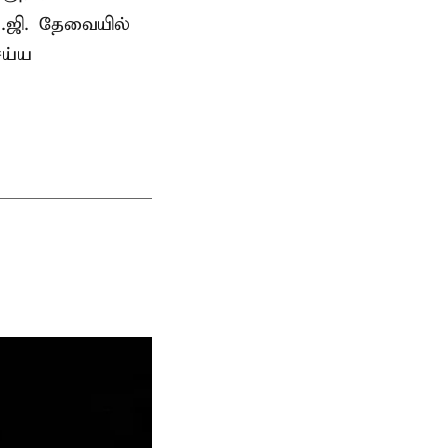
.ஜி. தேவையில்
ெய்ய