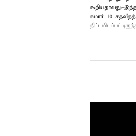
கூறியதாவது:-இந்
சுமார் 10 சதவீத
திட்டமிடப்பட்டிரு