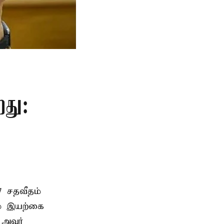
றது:
7 சதவீதம்
ம் இயற்கை
ு அவர்