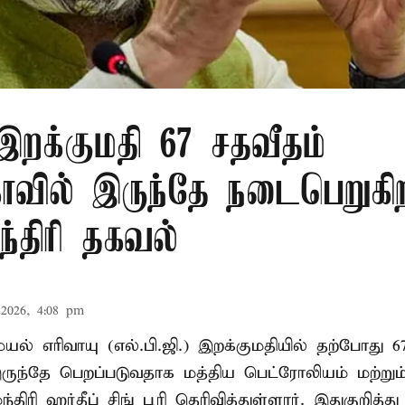
 இறக்குமதி 67 சதவீதம்
ாவில் இருந்தே நடைபெறுகி
ந்திரி தகவல்
2026, 4:08 pm
ல் எரிவாயு (எல்.பி.ஜி.) இறக்குமதியில் தற்போது 6
ருந்தே பெறப்படுவதாக மத்திய பெட்ரோலியம் மற்று
்திரி ஹர்தீப் சிங் பூரி தெரிவித்துள்ளார். இதுகுறித்த