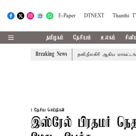
E-Paper
DTNEXT
Thanthi 
தமிழகம்
தேசியம்
உலகம்
சினி
Breaking News
ார் சங்கீதா
கோவை, தேனி,நீலகிரி ஆகிய மாவட்டங்களுக்கு
தேசிய செய்திகள்
இஸ்ரேல் பிரதமர் நெ