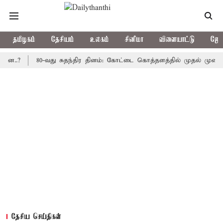
தமிழகம்
தேசியம்
உலகம்
சினிமா
விளையாட்டு
ஜோத
80-வது சுதந்திர தினம்: கோட்டை கொத்தளத்தில் முதல் முறையாக தேச
தேசிய செய்திகள்