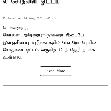
ல் சோதனை ஓட்டம்
Published on
:
09 Aug 2026, 4:45 am
பெங்களூரு,
கோலன அக்ரஹாரா-நாகவரா இடையே
இளஞ்சிவப்பு வழித்தடத்தில் மெட்ரோ ரெயில்
சோதனை ஓட்டம் வருகிற 12-ந் தேதி நடக்க
உள்ளது.
Read More