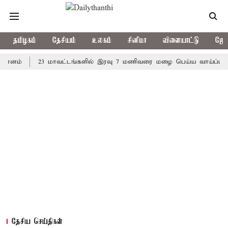
தமிழகம்
தேசியம்
உலகம்
சினிமா
விளையாட்டு
ஜோத
23 மாவட்டங்களில் இரவு 7 மணிவரை மழை பெய்ய வாய்ப்பு
கொர
தேசிய செய்திகள்