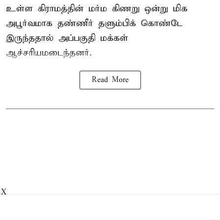
உள்ள கிராமத்தின் மர்ம கிணறு ஒன்று மிக
அபூர்வமாக தண்ணீர் தளும்பிக் கொண்டே
இருந்ததால் அப்பகுதி மக்கள்
ஆச்சரியமடைந்தனர்.
Read More
X