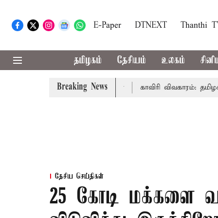
E-Paper
DTNEXT
Thanthi 
தமிழகம்
தேசியம்
உலகம்
சினி
Breaking News
முதல்-அமைச்சர் விஜய் உரை
காவிரி விவகாரம்: தமிழகத்தில்
தேசிய செய்திகள்
25 கோடி மக்களை வற