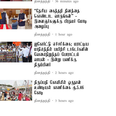
தினத்தந்தி
36 minutes ago
“தேசிய கைத்தறி தினத்தை
கொண்டாட வாருங்கள்” -
இளைஞர்களுக்கு பிரதமர் மோடி
அழைப்பு
தினத்தந்தி
1 hour ago
ஐகோர்ட்டு எச்சரிக்கை; மராட்டிய
மாநிலத்தில் பயிற்சி டாக்டர்களின்
வேலைநிறுத்தப் போராட்டம்
வாபஸ் - இன்று பணிக்கு
திரும்பினர்
தினத்தந்தி
2 hours ago
திருப்பதி கோவிலில் ஒருநாள்
உண்டியல் காணிக்கை ரூ.5.46
கோடி
தினத்தந்தி
3 hours ago