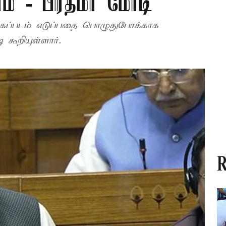
ோம் - பிரதமர் மோடி
கைப்படம் எடுப்பதை பொழுதுபோக்காக
 கூறியுள்ளார்.
R