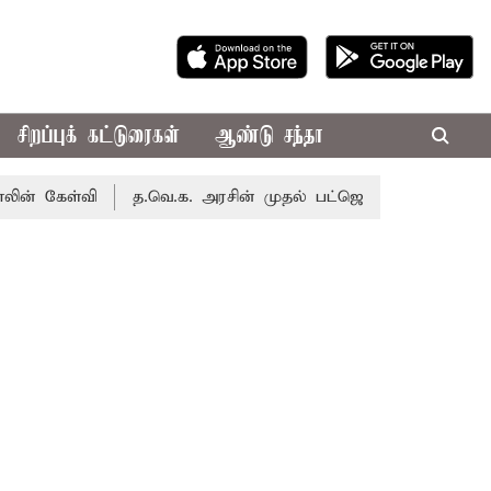
சிறப்புக் கட்டுரைகள்
ஆண்டு சந்தா
ள்வி
த.வெ.க. அரசின் முதல் பட்ஜெட்: மாற்றமா?, தடுமாற்றமா?