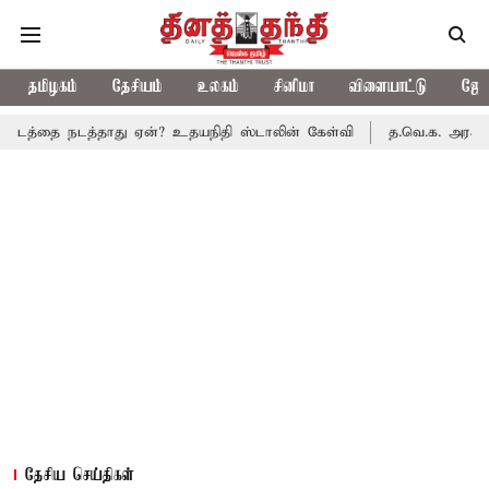
தமிழகம்
தேசியம்
உலகம்
சினிமா
விளையாட்டு
ஜோத
டத்தாது ஏன்? உதயநிதி ஸ்டாலின் கேள்வி
த.வெ.க. அரசின் முதல் பட்
தேசிய செய்திகள்