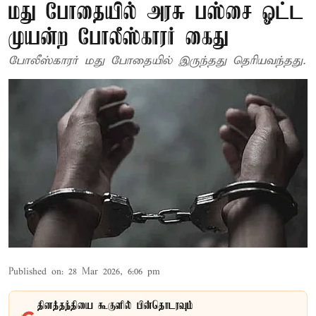
மது போதையில் அரசு பஸ்சை ஓட்ட
முயன்ற போலீஸ்காரர் கைது
போலீஸ்காரர் மது போதையில் இருந்தது தெரியவந்தது.
Published on
:
28 Mar 2026, 6:06 pm
தினத்தந்தியை கூகுளில் பின்தொடரவும்