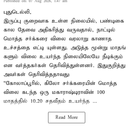
Published on
:
07 Aug 2026, 1:47 am
புதுடெல்லி,
இருப்பு குறைவாக உள்ள நிலையில், பண்டிகை
கால தேவை அதிகரித்து வருவதால், நாட்டில்
மொத்த சர்க்கரை விலை வரலாறு காணாத
உச்சத்தை எட்டி யுள்ளது. அடுத்த மூன்று மாதங்
களும் விலை உயர்ந்த நிலையிலேயே நீடிக்கும்
என வர்த்தகர்கள் தெரிவித்துள்ளனர். இதுகுறித்து
அவர்கள் தெரிவித்ததாவது:
“கோலாப்பூரில், கிலோ சர்க்கரையின் மொத்த
விலை கடந்த ஒரு மகாராஷ்டிராவின் 100
மாதத்தில் 10.20 சதவீதம் உயர்ந்த ...
Read More