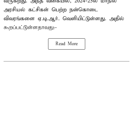
வருகிறது. அந்த வகையில், 2024-25ல் மாநில
அரசியல் கட்சிகள் பெற்ற நன்கொடை
விவரங்களை ஏ.டி.ஆர். வெளியிட்டுள்ளது. அதில்
கூறப்பட்டுள்ளதாவது:-
Read More