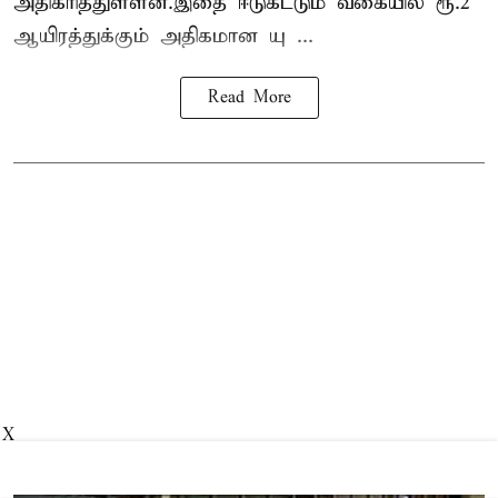
அதிகரித்துள்ளன.இதை ஈடுகட்டும் வகையில் ரூ.2
ஆயிரத்துக்கும் அதிகமான யு ...
Read More
X