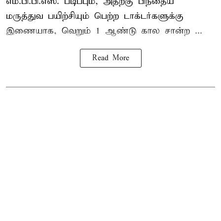
எம்.பி.பி.எஸ். படிப்பும், அதற்கு பிந்தைய
மருத்துவ பயிற்சியும் பெற்ற டாக்டர்களுக்கு
இணையாக, வெறும் 1 ஆண்டு கால சான்ற ...
Read More