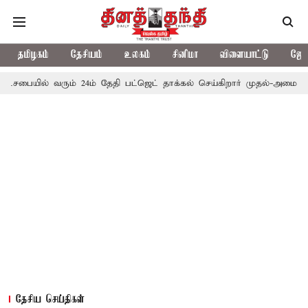
தமிழகம்
தேசியம்
உலகம்
சினிமா
விளையாட்டு
ஜோத
 வரும் 24ம் தேதி பட்ஜெட் தாக்கல் செய்கிறார் முதல்-அமைச்சர் ரங்கசாமி
தேசிய செய்திகள்