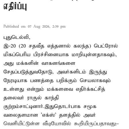
எதிர்ப்பு
Published on
:
07 Aug 2026, 2:39 pm
புதுடெல்லி,
இ-20 (20 சதவீத எத்தனால் கலந்த) பெட்ரோல்
மிகப்பெரிய பிரச்சினையாக மாறியுள்ளதாகவும்,
அது மக்களின் வாகனங்களை
சேதப்படுத்துவதோடு, அவர்களிடம் இருந்து
நேரடியாக பணத்தை பறிக்கும் செயலாகவும்
உள்ளது என்றும் மக்களவை எதிர்க்கட்சித்
தலைவர் ராகுல் காந்தி
குற்றம்சாட்டினார்.இதுதொடர்பாக சமூக
வலைதளமான 'எக்ஸ்' தளத்தில் அவர்
வெளியிட்டுள்ள வீடியோவில் கூறியிருப்பதாவது:-