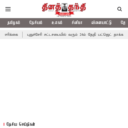
தமிழகம்
தேசியம்
உலகம்
சினிமா
விளையாட்டு
ஜோத
புதுச்சேரி சட்டசபையில் வரும் 24ம் தேதி பட்ஜெட் தாக்கல் செய்கிறார் 
தேசிய செய்திகள்