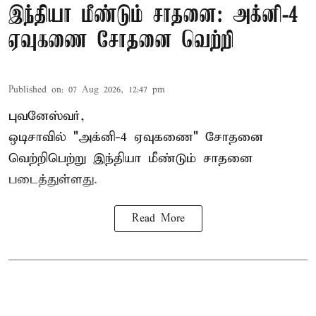
இந்தியா மீண்டும் சாதனை: அக்னி-4
ஏவுகணை சோதனை வெற்றி
Published on
:
07 Aug 2026, 12:47 pm
புவனேஸ்வர்,
ஒடிசாவில் "அக்னி-4 ஏவுகணை" சோதனை
வெற்றிபெற்று இந்தியா மீண்டும் சாதனை
படைத்துள்ளது.
Read More