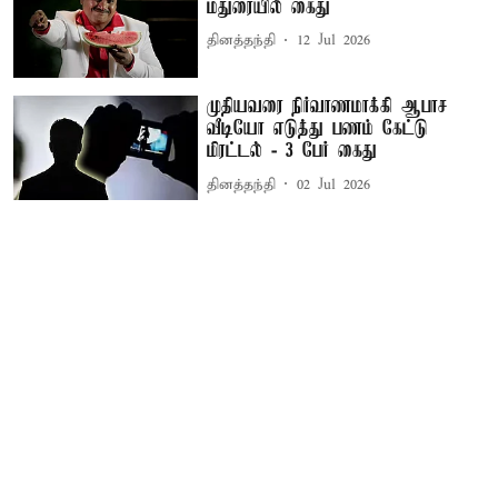
மதுரையில் கைது
தினத்தந்தி
12 Jul 2026
முதியவரை நிர்வாணமாக்கி ஆபாச
வீடியோ எடுத்து பணம் கேட்டு
மிரட்டல் - 3 பேர் கைது
தினத்தந்தி
02 Jul 2026