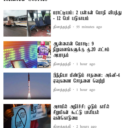
மராட்டியம்: 2 பஸ்கள் மோதி விபத்து
- 12 பேர் படுகாயம்
தினத்தந்தி
55 minutes ago
ஆன்லைன் மோசடி: 9
நிறுவனங்களுக்கு ரூ.20 லட்சம்
அபராதம்
தினத்தந்தி
1 hour ago
இந்தியா மீண்டும் சாதனை: அக்னி-4
ஏவுகணை சோதனை வெற்றி
தினத்தந்தி
1 hour ago
அசாமில் அதிர்ச்சி: ஓடும் காரில்
சிறுமிகள் கூட்டு பாலியல்
வன்கொடுமை
தினத்தந்தி
2 hours ago