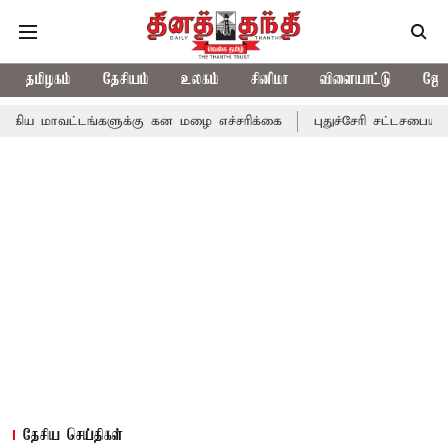
தமிழகம்
தேசியம்
உலகம்
சினிமா
விளையாட்டு
ஜோத
டங்களுக்கு கன மழை எச்சரிக்கை
புதுச்சேரி சட்டசபையில் வரும் 24ம
தேசிய செய்திகள்